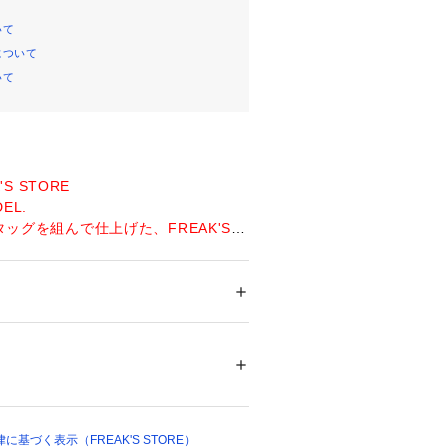
いて
について
いて
K'S STORE
EL.
とタッグを組んで仕上げた、FREAK'S S
スペシャルモデル
mmer item
メンズ
ション
 ＞ 
帽子・ヘアアクセサリー
 ＞ 
キャッ
ロミニロゴで合わせやすい！
% 刺しゅう糸：ポリエステル100%
きたい定番キャップ
48718 
（モール）
 （ショップ）
ヤンキースやロサンゼルス・ドジャー
ントになるベースボールキャップ
を施し使い込んだような風合いを表現
基づく表示（FREAK'S STORE）