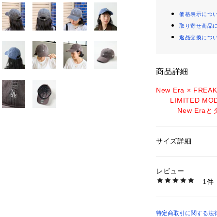
価格表示につ
取り寄せ商品
返品交換につ
商品詳細
New Era × FREA
　　LIMITED MOD
　　　New Era
TORE限定販売の
2026 Spring & Su
サイズ詳細
性別：
レディース
カテゴリー：
ファッ
プ
さりげないマイク
素材：本体：綿100
レビュー
ひとつは持ってお
生産国：中国
1件
商品番号：
35600000
1181203800057
●ニューヨーク・
スのロゴがアクセ
●ウォッシュ加工
特定商取引に関する法律に