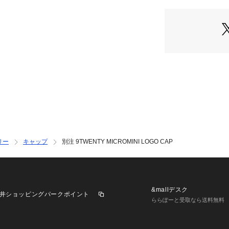
●柔らかい被り心
●ニューエラ定番の
へ別注
●リアには、共生地
用し、サイズ調整
てくれます
●小さなロゴなの
ネートに合わせや
※掲載画像の商品
度により実物と色
示のサイズ感と実
リー
キャップ
別注 9TWENTY MICROMINI LOGO CAP
で、予めご了承く
※着用、お取り扱
とアテンションタ
&mallデスク
井ショッピングパークポイント
ららぽーと受取なら送料無料