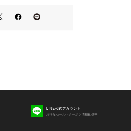
地が魅力
9TWENTYのロゴをマイクロミニロゴ
(コットン)のアジャスターベルトを採
可能なため、サイズへの不安を解消し
で、カジュアルすぎず幅広いコーディ
すいのがポイント
の色味は、屋外や屋内の光の照射や角
味が異なる場合がございます。また表
物は若干異なる場合もございますの
ださい。
いの際は、商品についている品質表示
グを必ずご確認下さい。
LINE公式アカウント
お得なセール・クーポン情報配信中