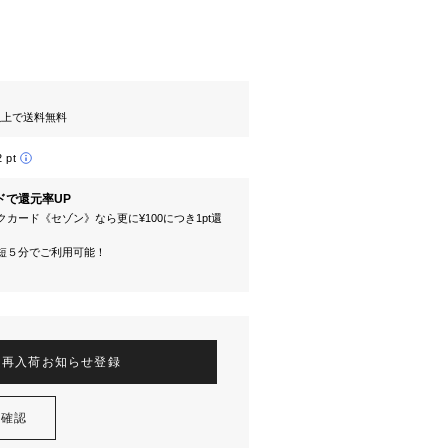
円以上で送料無料
2 pt
ドで還元率UP
カード《セゾン》なら更に¥100につき1pt還
短５分でご利用可能！
再入荷お知らせ登録
を確認