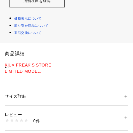
店舗在庫を確認
価格表示について
取り寄せ商品について
返品交換について
商品詳細
KiU× FREAK'S STORE
LIMITED MODEL.
→KiUとタッグを組んで仕上げた、
FREAK'S STORE限定販売のスペシャルモデル
サイズ詳細
性別：
レディース
メンズ
ダブルネームのタグがポイント！
カテゴリー：
バッグ
 ＞ 
その他バッグ
素材：ポリエステル100%
耐久性に優れた300D生地を使用した別注スモールボディーバ
生産国：中国
レビュー
ッグ
商品番号：
3560000043195 
（モール）
0件
1486108800024 （ショップ）
●FREAK'S STOREでしか取り扱いのない別注アイテムです