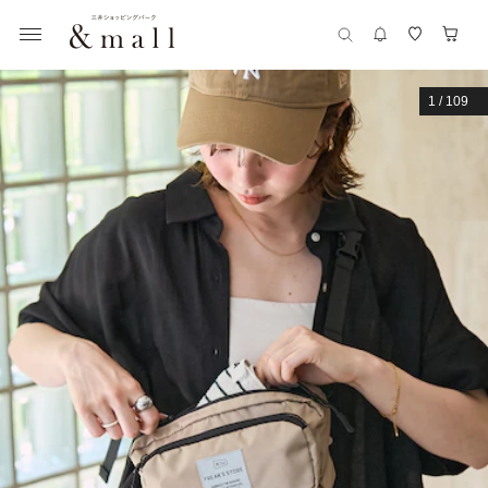
1
/
109