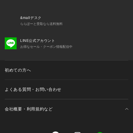
・ベージュ：ベージュ
・レオパード：レオパードグリーン
&mallデスク
 ※掲載画像の商品のお色味につきましては、屋外や屋内の光の
ららぽーと受取なら送料無料
照射や角度により実物と色味が異なる場合がございます。
LINE公式アカウント
※お取り扱いの際は、商品についている品質表示とアテンショ
お得なセール・クーポン情報配信中
ンタグを必ずご確認下さい。
初めての方へ
よくある質問・お問い合わせ
会社概要・利用規約など
三井不動産が展開する商業施設一覧