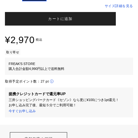
サイズ詳細を見る
カートに追加
¥2,970
税込
取り寄せ
FREAK'S STORE
購入合計金額4,990円以上で送料無料
取得予定ポイント数：
27 pt
提携クレジットカードで還元率UP
三井ショッピングパークカード《セゾン》なら更に¥100につき1pt還元！
お申し込み完了後、最短５分でご利用可能！
今すぐお申し込み