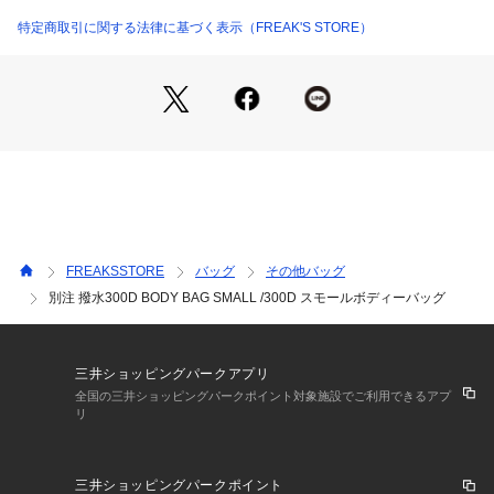
●アウトドアブランドKIUとフリークスストアがコラボレーショ
ンした、機能性とデザイン性を兼ね備えた2WAYボディバッグ
特定商取引に関する法律に基づく表示（FREAK'S STORE）
●ショルダーバッグとしてもウエストポーチとしても使える2w
ayタイプ
●はっ水加工を施した汚れの付きにくいポリエステル素材を採
用
●小さいながらも、持ち運ぶアイテムを収納するのにちょうど
いい大きさ
●ファスナー付きメッシュポケット
●表面と背面にも収納性を高めるファスナー付きポケット
●キーカラビナ付
●背面は通気性を高める為、メッシュ素材を使用
FREAKSSTORE
バッグ
その他バッグ
別注 撥水300D BODY BAG SMALL /300D スモールボディーバッグ
■シリーズ商品　　
1486108800022：別注 2WAY 600D TOTE
1486108800023：別注 2WAY 600D TOTE MINI
三井ショッピングパークアプリ
 ※こちらの商品は、弊社管理上のカラーを表記しております
全国の三井ショッピングパークポイント対象施設でご利用できるアプ
リ
為、タグのカラー表記と異なる記載となっております。
【サイト表記：タグ表記】　
三井ショッピングパークポイント
・ブラック：ブラック