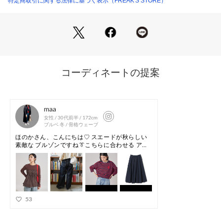
特定商取引に関する法律に基づく表示（FREAK'S STORE）
●バッグの口はスナップボタンで留められ、使い勝手◎
●バケツ型でマチもあるので見た目以上に収納力があるがポイ
ント。
スマホや長財布、500mlペットボトルも収納可能
※掲載画像の商品の色味は、屋外や屋内の光の照射や角度によ
り実物と色味が異なる場合がございます。また表示のサイズ感
と実物は若干異なる場合もございますので、予めご了承くださ
い。
※着用、お取り扱いの際は、商品についている品質表示とアテ
ンションタグを必ずご確認下さい。