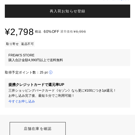
再入荷お知らせ登録
¥2,798
60%OFF
¥6,996
税込
通常価格
取り寄せ
返品不可
FREAK'S STORE
購入合計金額4,990円以上で送料無料
取得予定ポイント数：
25 pt
提携クレジットカードで還元率UP
三井ショッピングパークカード《セゾン》なら更に¥100につき1pt還元！
お申し込み完了後、最短５分でご利用可能！
今すぐお申し込み
店舗在庫を確認