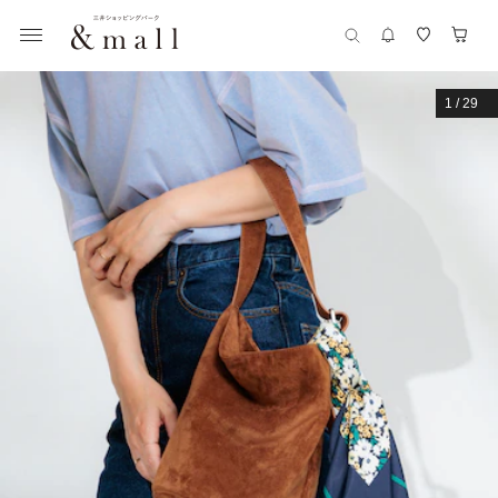
1
/
29