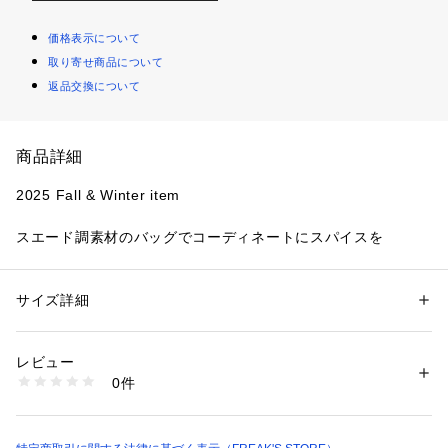
価格表示について
取り寄せ商品について
返品交換について
商品詳細
2025 Fall & Winter item
スエード調素材のバッグでコーディネートにスパイスを
●春の気になるトレンド、ソフトウエスタンを取り入れるなら
小物からがおすすめ
サイズ詳細
性別：
レディース
●くたっとしすぎない程よいハリがありながらスエード調の柔
カテゴリー：
バッグ
 ＞ 
ショルダーバッグ
素材：合成皮革
らかさのある素材を使用
生産国：中国
レビュー
●シンプルで合わせやすいデザイン
商品番号：
3560000042011 
（モール）
0件
●持ち手6段階長さ調節可能なので、手持ちでも肩かけもできま
1162248900086 （ショップ）
す
●内ポケットが2つあり細かいものの収納も〇(オープンポケッ
ト×1、ジップポケット×1)