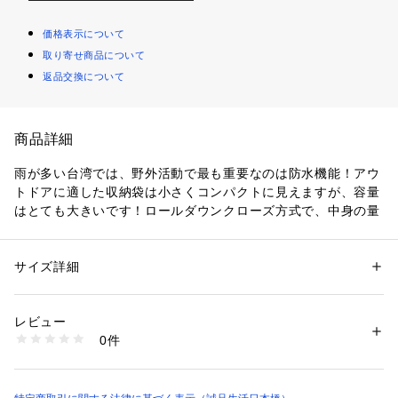
価格表示について
取り寄せ商品について
返品交換について
商品詳細
雨が多い台湾では、野外活動で最も重要なのは防水機能！アウ
トドアに適した収納袋は小さくコンパクトに見えますが、容量
はとても大きいです！ロールダウンクローズ方式で、中身の量
に合わせてバッグサイズを調整が可能です。左右両端のファス
ナーを掛けることで、バッグの取手になります。アクティブな
アウトドア感！ 汚れた表面は湿らせた布で拭いて乾かしま
サイズ詳細
性別：
レディース
メンズ
す。  機能性の高い防水バックに、ブランド定番パターンの台
カテゴリー：
バッグ
 ＞ 
その他バッグ
素材：ナイロン、プラスチック
灣八哥が柔らかな風合いで彩りを添えます。
生産国：台湾
レビュー
※イメージ画像は2パターンのカラーバリエーションですが、
洗濯：手洗いをお勧めします。

0件
こちらはグリーンベースの商品です。
洗濯機に入れる場合は、洗濯用バッグに入れてください。

洗濯を繰り返した後、色あせる場合がございます。
台湾ハッカチョウ  台湾在来のハッカチョウですが、今では外
※詳しい洗濯方法については、商品の品質表示タグをご覧ください
来種の侵入が原因となり、数が減少し続けています。 「印花
商品番号：
3550000000064 
（モール）
楽」はこの台湾ハッカチョウのパターンをシンボルとして使い
INB-16230412 （ショップ）