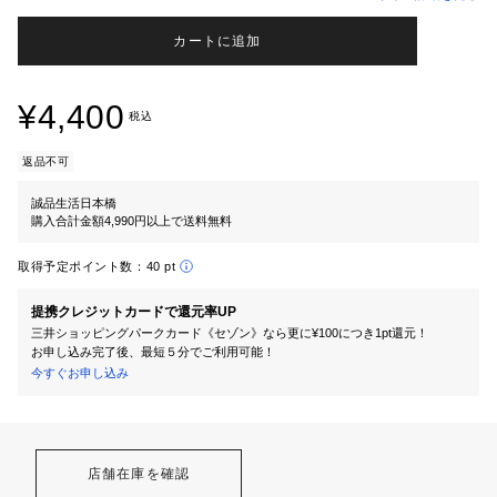
カートに追加
¥4,400
税込
返品不可
誠品生活日本橋
購入合計金額4,990円以上で送料無料
取得予定ポイント数：
40 pt
提携クレジットカードで還元率UP
三井ショッピングパークカード《セゾン》なら更に¥100につき1pt還元！
お申し込み完了後、最短５分でご利用可能！
今すぐお申し込み
店舗在庫を確認