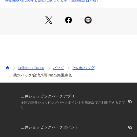
特定商取引に関する法律に基づく表示（誠品生活日本橋）
続け、このデザインを通して、皆さんに台湾ハッカチョウが絶
滅の危機に瀕しているという事を伝えています。
seihinnseikatsu
バッグ
その他バッグ
防水バッグ/台湾八哥 No.5/樂園綠色
三井ショッピングパークアプリ
全国の三井ショッピングパークポイント対象施設でご利用できるアプ
リ
三井ショッピングパークポイント