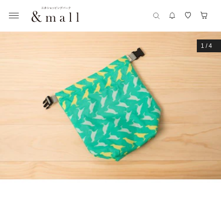
1
/
4