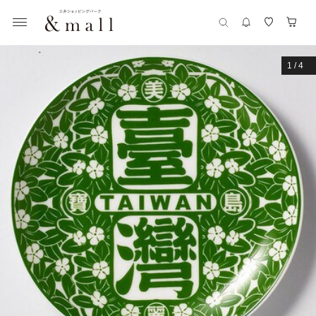
1
/
4