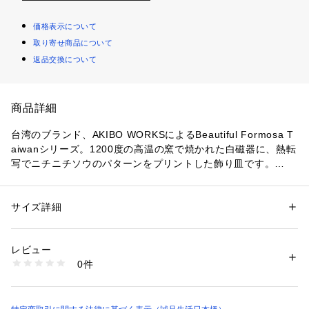
価格表示について
取り寄せ商品について
返品交換について
商品詳細
台湾のブランド、AKIBO WORKSによるBeautiful Formosa T
aiwanシリーズ。1200度の高温の窯で焼かれた白磁器に、熱転
写でニチニチソウのパターンをプリントした飾り皿です。

※食用にはお使いいただけません。

サイズ詳細
性別：
レディース
メンズ
AKIBO WORKS／アキボワークス

カテゴリー：
生活雑貨
 ＞ 
雑貨・花
 ＞ 
その他雑貨・花
素材：磁器
台湾のアーティストAkiboによる、Beautiful Formosa Taiwan
生産国：台湾
レビュー
シリーズ。台湾によく咲くニチニチソウを描いた、made in Ta
商品番号：
3550000000024 
（モール）
0件
iwanのプロダクトです。

2681756521001 （ショップ）
「台湾は温暖な気候で、ニチニチソウやツルニチニチソウが良
く咲きます。長寿で、いきいきとした活力に満ち、勇気があり