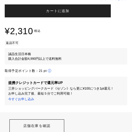
カートに追加
¥2,310
税込
返品不可
誠品生活日本橋
購入合計金額4,990円以上で送料無料
取得予定ポイント数：
21 pt
提携クレジットカードで還元率UP
三井ショッピングパークカード《セゾン》なら更に¥100につき1pt還元！
お申し込み完了後、最短５分でご利用可能！
今すぐお申し込み
店舗在庫を確認