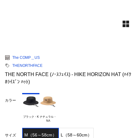
The COMP＿US
THENORTHFACE
THE NORTH FACE (ﾉｰｽﾌｪｲｽ) - HIKE HORIZON HAT (ﾊｲｸ
ﾎﾗｲｽﾞﾝ ﾊｯﾄ)
カラー
ブラック・K
ナチュラル・

M（56～58cm）
L（58～60cm）
サイズ