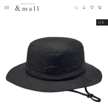
1
/
2