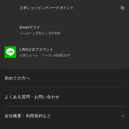
■適合サイズ（頭周り）：M（56～58cm）、L（58～60cm）

三井ショッピングパークポイント
つば長さ：7cm
&mallデスク
ららぽーと受取なら送料無料
LINE公式アカウント
お得なセール・クーポン情報配信中
初めての方へ
よくある質問・お問い合わせ
会社概要・利用規約など