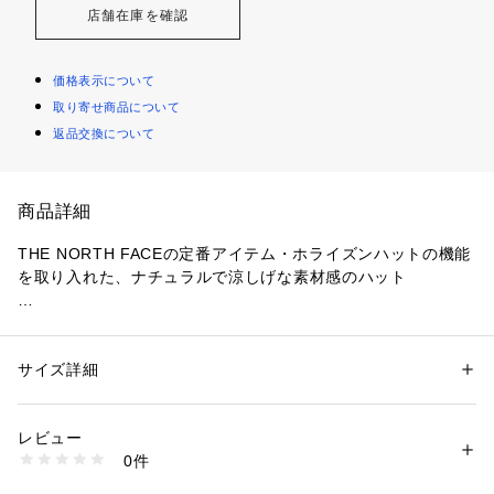
店舗在庫を確認
価格表示について
取り寄せ商品について
返品交換について
商品詳細
THE NORTH FACEの定番アイテム・ホライズンハットの機能
を取り入れた、ナチュラルで涼しげな素材感のハット

【特徴】

●天然素材風のポリエステル素材を採用

サイズ詳細
性別：
レディース
メンズ
●ベンチレーションメッシュパネルにより頭部のムレを効率的
カテゴリー：
ファッション
 ＞ 
帽子・ヘアアクセサリー
 ＞ 
ハット
に排出

レビュー
商品番号：
3540100005727 
（モール）
0件
【生地・素材】

NN02646 （ショップ）
●手洗い可能でイージーケアなポリエステル100%素材
