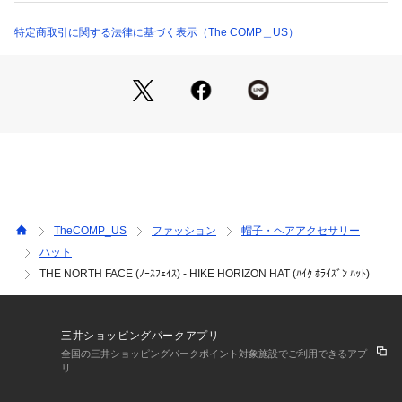
【機能・デザイン】

特定商取引に関する法律に基づく表示（The COMP＿US）
●取り外し可能なあご紐

●内部の面ファスナーでフィット感の調整が可能

●フロントにロゴ刺繍

【おすすめシーン】

ライフスタイル、アウトドア

【Fabric】

＜本体＞NORTHTECH Cloth Straw（ポリエステル100％）＜
TheCOMP_US
ファッション
帽子・ヘアアクセサリー
メッシュ部＞ポリエステル100％

ハット
THE NORTH FACE (ﾉｰｽﾌｪｲｽ) - HIKE HORIZON HAT (ﾊｲｸ ﾎﾗｲｽﾞﾝ ﾊｯﾄ)
■原産国：中国

■Size：M、L

■Weight：約95g（Lサイズ）

■Color：ナチュラル、ブラック

三井ショッピングパークアプリ
全国の三井ショッピングパークポイント対象施設でご利用できるアプ
リ
【備考】
