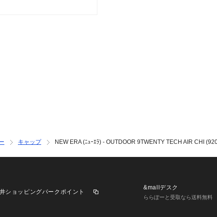
カーブドバイザー

刺繍カラ―

アルパイングリーン
チーム

シカゴ・ホワイトソ
リーグ

メジャーリーグ・ベ
Material & Care

組成

ポリエステル

ー
キャップ
NEW ERA (ﾆｭｰｴﾗ) - OUTDOOR 9TWENTY TECH AIR CHI (920 ﾃ
お手入れ方法

汗ジミや汚れの防
臭効果のあるハッ
&mallデスク
井ショッピングパークポイント
で簡単に装着可能
ららぽーと受取なら送料無料
して洗濯が出来ます