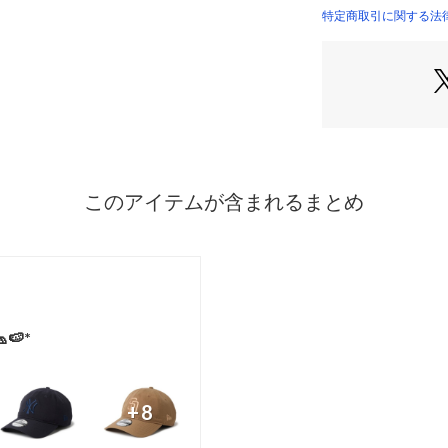
特定商取引に関する法律
※ご使用のモニタ
る場合がございます
#テック生地#ニ
プ#ユニセックス#撥
商品番号

14774421

コレクション

Tech Air

ニューエラアウトド
カラー

グリーン

バイザー
