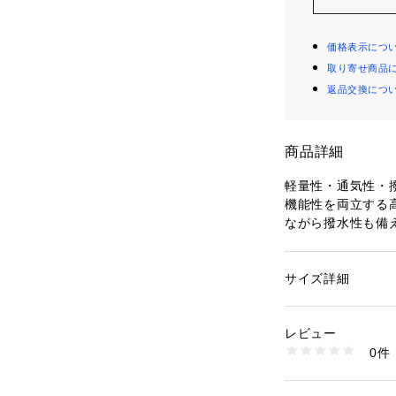
価格表示につ
取り寄せ商品
返品交換につ
商品詳細
軽量性・通気性・
機能性を両立する
ながら撥水性も備えた
高い通気性とスト
適でドライな状態を
A™ スウェット
サイズ詳細
性別：
レディース
プラスチック製です
カテゴリー：
ファッ
プ
レビュー
シルエットはフロ
0件
が特徴の9TWEN
商品番号：
35401000
14774421 （ショッ
ズ調整するストラ
M/L（57cm〜61c