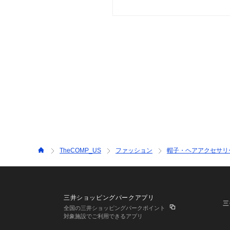
TheCOMP_US
ファッション
帽子・ヘアアクセサリ
三井ショッピングパークアプリ
三
全国の三井ショッピングパークポイント
対象施設でご利用できるアプリ