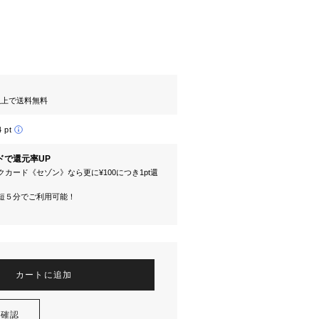
円以上で送料無料
4 pt
ドで還元率UP
カード《セゾン》なら更に¥100につき1pt還
短５分でご利用可能！
カートに追加
を確認