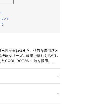
いて
について
いて
撥水性を兼ね備えた、快適な着用感と
高機能シリーズ。軽量で蒸れを逃がし
COOL DOTS® 生地を採用。

レッチ性により、長時間の着用でも快
キープ。抗菌効果のある MICROER
バンドを採用。トップボタンは錆を防ぐ
メンズ
。

ション
 ＞ 
帽子・ヘアアクセサリー
 ＞ 
キャッ
ント部分に芯がなく柔らかな被り心地
TY。リアのベルクロストラップ（サイ
05682 
（モール）
プ）
ップ）でサイズ調整が可能。

m）
