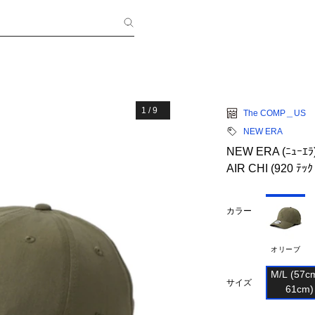
1
/
9
The COMP＿US
NEW ERA
NEW ERA (ﾆｭｰｴ
AIR CHI (920 ﾃｯｸ
カラー
オリーブ
M/L (57c
サイズ