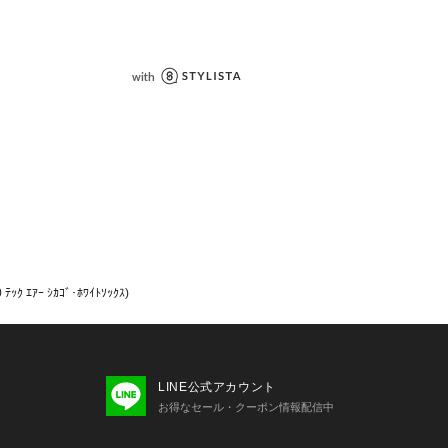


ックス

ースボール

ｯｸ ｴｱｰ ｼｶｺﾞ･ﾎﾜｲﾄｿｯｸｽ)
止、においの付着防止には、抗菌・消
トライナーが効果的です。両面テープ
LINE公式アカウント
で、汚れたキャップライナーは取り外
お得なセール・クーポン情報配信中
。
