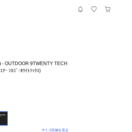
ﾗ) - OUTDOOR 9TWENTY TECH
 ｴｱｰ ｼｶｺﾞ･ﾎﾜｲﾄｿｯｸｽ)
m〜

サイズ詳細を見る