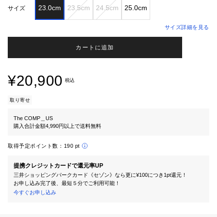
23.0cm
23.5cm
24.5cm
25.0cm
サイズ
サイズ詳細を見る
カートに追加
¥20,900
税込
取り寄せ
The COMP＿US
購入合計金額4,990円以上で送料無料
取得予定ポイント数：
190 pt
提携クレジットカードで還元率UP
三井ショッピングパークカード《セゾン》なら更に¥100につき1pt還元！
お申し込み完了後、最短５分でご利用可能！
今すぐお申し込み