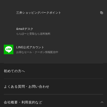
●ミッドソール: EnergyCell™+

優れたクッション性と耐久性を誇る EnergyCell™+ は、並外
れたエネルギーリターンを実現するリバウンド力の高いミッド
三井ショッピングパークポイント
ソールコンパウンドです。

●シャーシ: 3D Advanced Chassis™

&mallデスク
アウトソールとミッドソールの間に薄型シャーシを配置するこ
ららぽーと受取なら送料無料
とでモーションコントロールとエネルギーマネジメントを最適
化し、正確かつ安定した、手応えのあるライド感を実現しま
LINE公式アカウント
す。

お得なセール・クーポン情報配信中
●シャーシ: 3D Advanced Chassis™

ファイバーガラスで強化されたプラスチックシャーシは、強力
なかかとサポートと優れたねじり剛性により、パワー伝達を最
初めての方へ
適化します。

●アッパー素材: ヌバックレザー

よくある質問・お問い合わせ
耐久性に優れた良質のフルグレインレザー素材

●アッパー構造

会社概要・利用規約など
プロテクティブトゥキャップ
