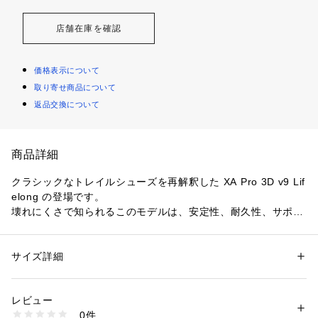
店舗在庫を確認
価格表示について
取り寄せ商品について
返品交換について
商品詳細
クラシックなトレイルシューズを再解釈した XA Pro 3D v9 Lif
elong の登場です。

壊れにくさで知られるこのモデルは、安定性、耐久性、サポー
ト性に優れています。

独自設計のラグパターンと全地形対応の Contagrip®により、
優れたグリップ力を発揮します。

サイズ詳細
性別：
レディース
メンズ
あらゆる冒険に挑むのに十分なタフさとスタイルを兼ね備えて
カテゴリー：
シューズ
 ＞ 
スニーカー・スリッポン
います。

レビュー
商品番号：
3540100005631 
（モール）
0件
L49153900 （ショップ）