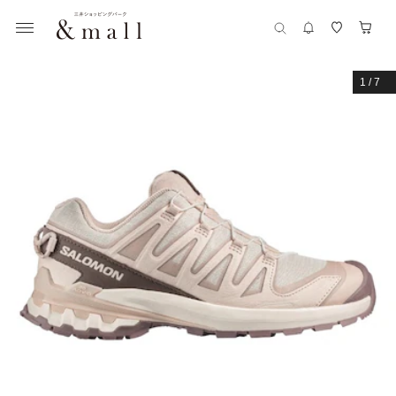
1
/
7