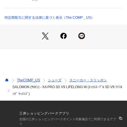
【ハイライト】

■安定したシャーシ

3D Advanced Chassis™ を搭載。ロープロファイルながら高
特定商取引に関する法律に基づく表示（The COMP＿US）
い安定性を備え、動きのコントロールを最適化し、足元にあら
ゆる方向での保護と安定性を提供します。

■耐久性に優れたアウトソール

独自のラグ形状とパターンに加え、全地形対応の Contagrip®
 コンパウンドを採用し、優れたグリップ力と耐久性を発揮し
ます。

■耐久性

プレミアムレザーを含む耐久性の高いアッパーを採用し、この
TheCOMP_US
シューズ
スニーカー・スリッポン
シューズは壊れないことを前提に設計されています！

SALOMON (ｻﾛﾓﾝ) - XA PRO 3D V9 LIFELONG W (ｴｯｸｽｴｰﾌﾟﾛ 3D V9 ﾗｲﾌﾛ
ﾝｸﾞ ｳｨﾒﾝｽﾞ)
【特徴】

●アウトソール: All Terrain Contagrip®

当社の All Terrain Contagrip® は文字通りあらゆる表面に対応
する設計。濡れた路面や乾いた路面、岩場や泥道など、あらゆ
三井ショッピングパークアプリ
るコンディションで高い耐久性と安定性を発揮します。

全国の三井ショッピングパークポイント対象施設でご利用できるアプ
リ