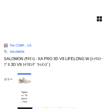
The COMP＿US
SALOMON
SALOMON (ｻﾛﾓﾝ) - XA PRO 3D V9 LIFELONG W (ｴｯｸｽｴｰ
ﾌﾟﾛ 3D V9 ﾗｲﾌﾛﾝｸﾞ ｳｨﾒﾝｽﾞ)
カラー
Tapioc

a / Ta

pioca 
