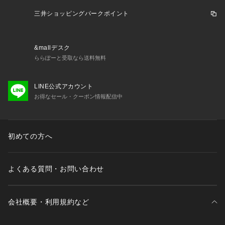
Todo 22L Convertible Toteはトートバッグとバックパックの
両方の役割をシームレスに果たし、街中でのアクティブな毎日
三井ショッピングパークポイント
をサポートします。ノートパソコンをバッグ内側のスリーブポ
ケットに収納し、ボトルやサングラスを外側のメッシュポケッ
トに収納すれば、街中を散策する際にも手軽に持ち物にアクセ
&mallデスク
スできます。 Del Díaコレクションの一つであるTodo 22Lは、
ららぽーと受取なら送料無料
高品質なデッドストックを用いて作られたオンリーワンのカラ
ーパターンのアイテムです。

LINE公式アカウント
お得なセール・クーポン情報配信中
Features

・オンリーワンのカラーパターン=Del Díaコレクション

・2wayでの持ち運びが可能

初めての方へ
＜外側仕様＞

・長さ調整可能なショルダーストラップ、ストラップの固定が
可能なスナップボタン付 トップにトート用キャリーハンドル

よくある質問・お問い合わせ
・ジッパー開閉式

・フロントにキークリップ付ジッパーポケット

・フロントパネルに仕切りのあるメッシュポケット

会社概要・利用規約など
＜内側仕様＞

・背面にラップトップ（最大16"）用のスリーブポケット
