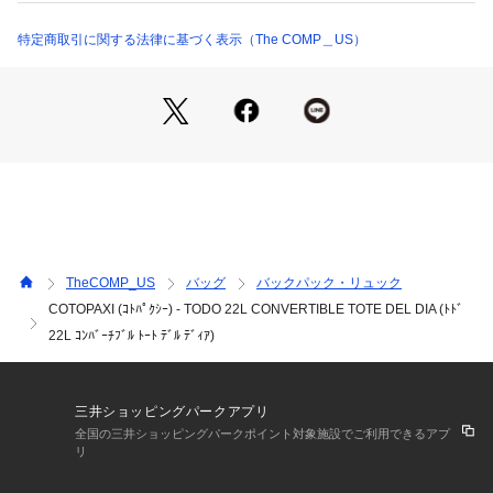
こちらでランダムにピックアップした商品をお届けします。

Del Diaコレクションは世界にたった1つのバッグです。

特定商取引に関する法律に基づく表示（The COMP＿US）
完全なるサプライズをお楽しみに！

Del Diaの製品はすべて、他社の大量生産で生まれた端材を使
用してフィリピンで作られています。

これにより、本来ならば廃棄されてしまう優れた素材が活用さ
れ、あなたのような心優しき冒険者のためのギアとなるので
す。

THE DEL DiA STORY

TheCOMP_US
バッグ
バックパック・リュック
Del Diaはスペイン語で‘‘of the day「その日」‘‘を意味し、レス
COTOPAXI (ｺﾄﾊﾟｸｼｰ) - TODO 22L CONVERTIBLE TOTE DEL DIA (ﾄﾄﾞ
トランの日替わりメニューのようなその日に仕入れることがで
22L ｺﾝﾊﾞｰﾁﾌﾞﾙ ﾄｰﾄ ﾃﾞﾙ ﾃﾞｨｱ)
きる材料で作る料理を表す言葉です。

Cotopaxiを代表するDel Diaコレクションは、その日に用意で
きた素材で、フィリピンの工場の従業員の裁量に任せ作られた
自由な配色のバッグコレクションであり、それは同時に世界に
三井ショッピングパークアプリ
たった一つのバッグを意味します。

全国の三井ショッピングパークポイント対象施設でご利用できるアプ
リ
Description
