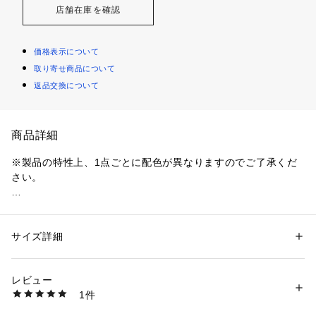
店舗在庫を確認
価格表示について
取り寄せ商品について
返品交換について
商品詳細
※製品の特性上、1点ごとに配色が異なりますのでご了承くだ
さい。

※お届けするカラーはお選びいただけませんので予めご了承下
さい。

お届け商品のカラーが理由での返品は受け付けておりませんの
サイズ詳細
性別：
レディース
メンズ
で、ご理解頂いた上でのご購入をお願い致します。

カテゴリー：
バッグ
 ＞ 
バックパック・リュック
レビュー
DEL DiA COLLECTION Choose Your Adventure

商品番号：
3540100005148 
（モール）
1件
どのカラーがあなたの元へ届くか分かりません！

4202990035252 （ショップ）