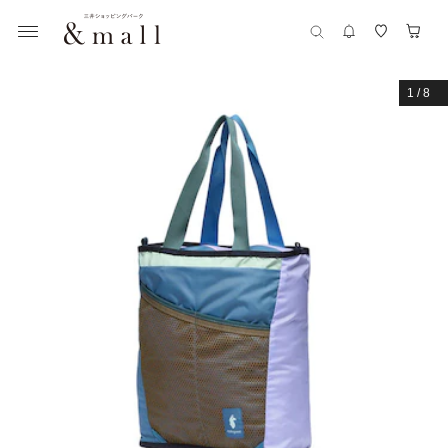
1
/
8