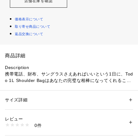
店舗在庫を確認
価格表示について
取り寄せ商品について
返品交換について
商品詳細
Description

携帯電話、財布、サングラスさえあればいいという1日に、Tod
o 1L Shoulder Bagはあなたの完璧な相棒になってくれること
でしょう。2つのジッパー式コンパートメントがで荷物を整理
整頓でき、調節可能なストラップは斜めがけにも、ベルトバッ
グとして腰に巻くことも可能です。

サイズ詳細
性別：
レディース
メンズ
カテゴリー：
バッグ
 ＞ 
ショルダーバッグ
Features

レビュー
・2wayでの持ち運びが可能

商品番号：
3540100005147 
（モール）
0件
・軽量で持ち運びやすい

4202970264252 （ショップ）