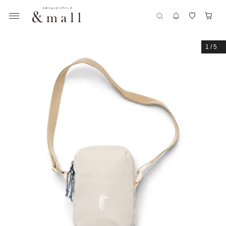
1
/
5