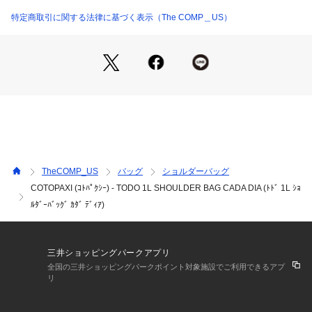
＜外側仕様＞

・長さ調整・取り外し可能なショルダーストラップ

特定商取引に関する法律に基づく表示（The COMP＿US）
・ジッパー開閉式のメインコンパートメント

・フロントにジッパーポケット

・サイドにデイジーチェーン

・背面にベルトループ

＜内側仕様＞

・2つのスリーブポケット、内1つキークリップ付且つ伸縮性の
あるメッシュ素材

TheCOMP_US
バッグ
ショルダーバッグ
Specs

COTOPAXI (ｺﾄﾊﾟｸｼｰ) - TODO 1L SHOULDER BAG CADA DIA (ﾄﾄﾞ 1L ｼｮ
・20cm×15cm×8cm

ﾙﾀﾞｰﾊﾞｯｸﾞ ｶﾀﾞ ﾃﾞｨｱ)
・ストラップ/ワンショルダーベルト：80-150cm

・1L

・142g

三井ショッピングパークアプリ
［表地］

全国の三井ショッピングパークポイント対象施設でご利用できるアプ
・300D×900Dリサイクルポリエステル

リ
［裏地］

・150Dリサイクルリップストップポリエステル