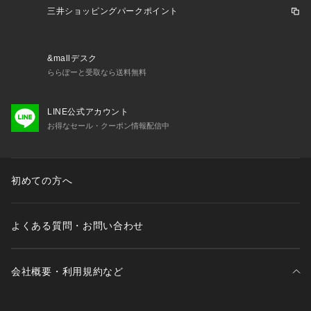
三井ショッピングパークポイント
パッド付きスリーブポケット

・フロントパネルの4角とハーネスにアタッチメントループ

・トップ、サイド、ボトムの3面に丈夫なハンドル

・バックパネルにローラーバッグ対応のパススルーストラップ

&mallデスク
ららぽーと受取なら送料無料
<内側仕様>

・右側に大きなジッパー開閉式のメッシュコンパートメント

LINE公式アカウント
・左側に小分けされたジッパー開閉式のメッシュコンパートメ
お得なセール・クーポン情報配信中
ント

Specs

・56x36x27cm

初めての方へ
・[ハーネス]50-94cm[トップハンドル]13cm[ウェストベルト]
 40-127cm

・42L

よくある質問・お問い合わせ
・1410g

・ナイロン、ポリエステル
会社概要・利用規約など