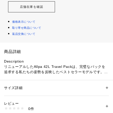
店舗在庫を確認
価格表示について
取り寄せ商品について
返品交換について
商品詳細
Description

リニューアルしたAllpa 42L Travel Packは、完璧なパックを
追求する私たちの姿勢を反映したベストセラーモデルです。好
評を博した機能はそのままに、いくつかの画期的なアップデー
トを施しました。

サイズ詳細
性別：
レディース
メンズ
新機能には、より優れた重量配分とエアメッシュのショルダー
カテゴリー：
バッグ
 ＞ 
バックパック・リュック
ストラップによる快適な背負い心地、側面のメッシュ素材のボ
レビュー
トル用のスリーブポケット、Allpa Roller Bagなどのスーツケ
商品番号：
3540100005146 
（モール）
0件
ースのハンドルに簡単にかけられる背面のパススルーストラッ
4202350314242 （ショップ）