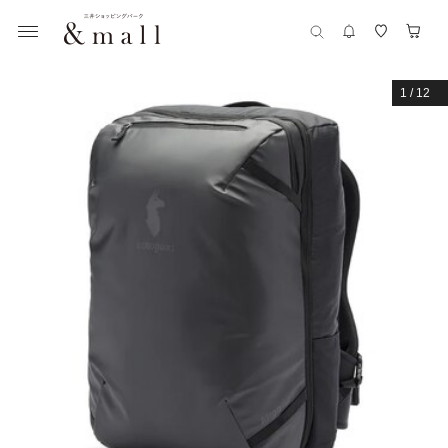
1
/
12