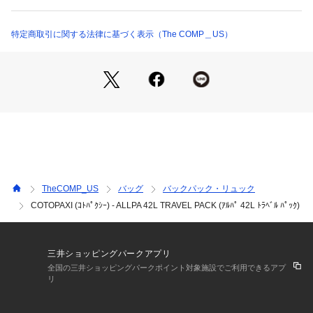
プなどがあります。

最も重要なポイントとして、このAllpaは100%リサイクル素材
を使用しています。

特定商取引に関する法律に基づく表示（The COMP＿US）
Features

・機内持ち込み対応サイズ

<外側仕様>

・人間工学に基づいた、長さ調整・収納可能な薄型ハーネス

・高さ調整可能なチェストベルト

・バッグの荷重を腰に移動させるように設計された、長さ調
整・収納可能なウエストベルト

・スーツケーススタイルのラウンドジッパー開閉式のメインコ
TheCOMP_US
バッグ
バックパック・リュック
ンパートメント、ロック機能付きジッパー ※鍵の付属はありま
COTOPAXI (ｺﾄﾊﾟｸｼｰ) - ALLPA 42L TRAVEL PACK (ｱﾙﾊﾟ 42L ﾄﾗﾍﾞﾙ ﾊﾟｯｸ)
せん

・トップにキークリップを備えたメッシュ素材のジッパーポケ
ット

・フロントにジッパーポケット

三井ショッピングパークアプリ
・側面にメッシュ素材のボトル(最大1000ml)用のスリーブポケ
全国の三井ショッピングパークポイント対象施設でご利用できるアプ
リ
ット

・背面に裏地がフリース素材のラップトップ(最大15")用のパ
ッド付きジッパーポケット、内部にタブレット(最大12.5")用の