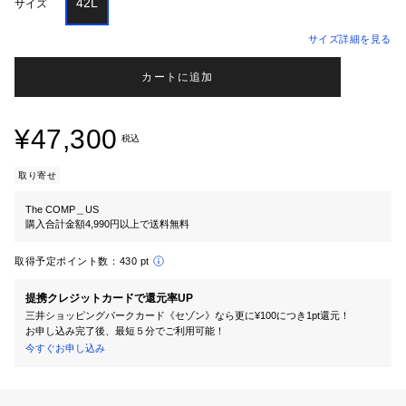
42L
サイズ
サイズ詳細を見る
カートに追加
¥47,300
税込
取り寄せ
The COMP＿US
購入合計金額4,990円以上で送料無料
取得予定ポイント数：
430 pt
提携クレジットカードで還元率UP
三井ショッピングパークカード《セゾン》なら更に¥100につき1pt還元！
お申し込み完了後、最短５分でご利用可能！
今すぐお申し込み