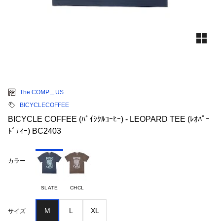
The COMP＿US
BICYCLECOFFEE
BICYCLE COFFEE (ﾊﾞｲｼｸﾙｺｰﾋｰ) - LEOPARD TEE (ﾚｵﾊﾟｰ
ﾄﾞﾃｨｰ) BC2403
カラー
SLATE
CHCL
M
L
XL
サイズ