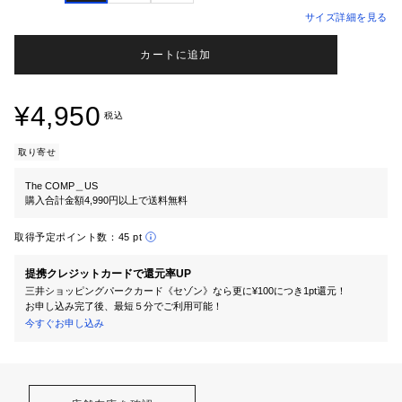
サイズ詳細を見る
カートに追加
¥4,950
税込
取り寄せ
The COMP＿US
購入合計金額4,990円以上で送料無料
取得予定ポイント数：
45 pt
提携クレジットカードで還元率UP
三井ショッピングパークカード《セゾン》なら更に¥100につき1pt還元！
お申し込み完了後、最短５分でご利用可能！
今すぐお申し込み