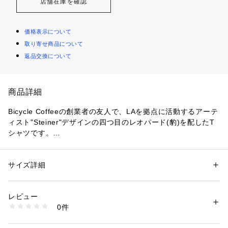
店舗在庫を確認
価格表示について
取り寄せ商品について
返品交換について
商品詳細
Bicycle Coffeeの創業者の友人で、LAを拠点に活動するアーテ
ィスト"Steiner"デザインの四つ目のレオパード(豹)を配したT
シャツです。

こちらはBicycle Coffeeを代表するアートワークのひとつで、
旧Bicycle Coffee HQのシャッターにはこのアートワークの作
サイズ詳細
性別：
レディース
メンズ
品がペイントされていました。
カテゴリー：
ファッション
 ＞ 
トップス
 ＞ 
Tシャツ・カットソー
素材：Cotton 100%
レビュー
商品番号：
3540100004726 
（モール）
0件
BC2403 （ショップ）