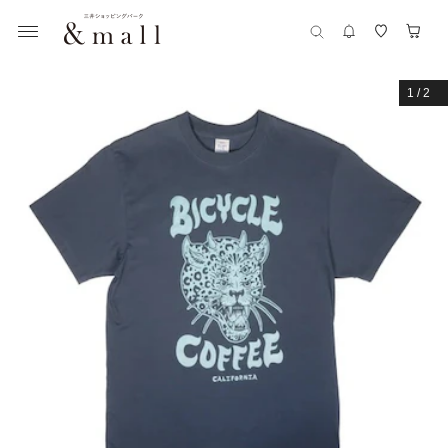
1
/
2