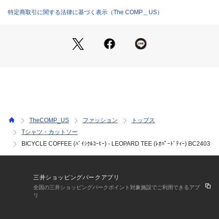
特定商取引に関する法律に基づく表示（The COMP＿US）
TheCOMP_US
ファッション
トップス
Tシャツ・カットソー
BICYCLE COFFEE (ﾊﾞｲｼｸﾙｺｰﾋｰ) - LEOPARD TEE (ﾚｵﾊﾟｰﾄﾞﾃｨｰ) BC2403
三井ショッピングパークアプリ
全国の三井ショッピングパークポイント対象施設でご利用できるアプ
リ