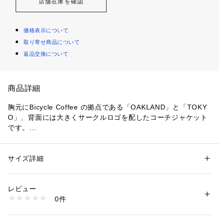
店舗在庫を確認
価格表示について
取り寄せ商品について
返品交換について
商品詳細
胸元にBicycle Coffee の拠点である「OAKLAND」と「TOKY
O」、背面には大きくサークルロゴを配したコーチジャケット
です。

秋冬はもちろん春先まで重宝するアイテムです。

サイズ詳細
性別：
レディース
メンズ
風の侵入や裾のバタつきを抑えるドローコード付き。
カテゴリー：
ファッション
 ＞ 
アウター
 ＞ 
その他アウター
素材：表地：ナイロン 100% 

レビュー
裏地：ポリエステル 100%
0件
生産国：中国
商品番号：
3540100004374 
（モール）
BC2463 （ショップ）