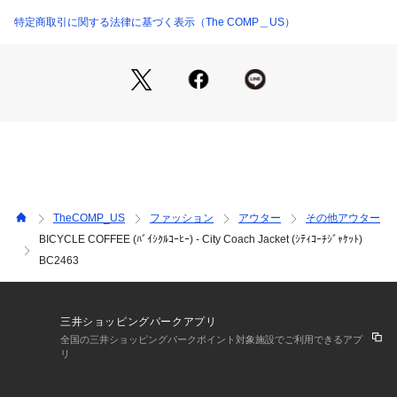
特定商取引に関する法律に基づく表示（The COMP＿US）
TheCOMP_US
ファッション
アウター
その他アウター
BICYCLE COFFEE (ﾊﾞｲｼｸﾙｺｰﾋｰ) - City Coach Jacket (ｼﾃｨｺｰﾁｼﾞｬｹｯﾄ)
BC2463
三井ショッピングパークアプリ
全国の三井ショッピングパークポイント対象施設でご利用できるアプ
リ