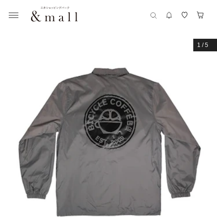
1
/
5