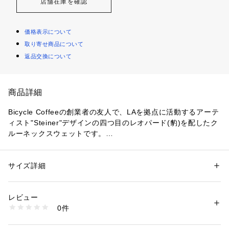
店舗在庫を確認
価格表示について
取り寄せ商品について
返品交換について
商品詳細
Bicycle Coffeeの創業者の友人で、LAを拠点に活動するアーテ
ィスト"Steiner"デザインの四つ目のレオパード(豹)を配したク
ルーネックスウェットです。

こちらはBicycle Coffeeを代表するアートワークのひとつで、
旧Bicycle Coffee HQのシャッターにはこのアートワークの作
サイズ詳細
性別：
レディース
メンズ
品がペイントされていました。

カテゴリー：
ファッション
 ＞ 
トップス
 ＞ 
スウェット
素材：コットン 52% / ポリエステル 48%
生産国：中国/ベトナム/ミャンマー
レビュー
 やわらかく保温性も高い裏起毛 10ozのボディを使用していま
商品番号：
3540100004369 
（モール）
0件
す。
BC2455 （ショップ）