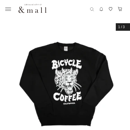
1
/
3