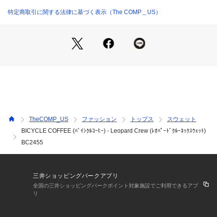
特定商取引に関する法律に基づく表示（The COMP＿US）
TheCOMP_US
ファッション
トップス
スウェット
BICYCLE COFFEE (ﾊﾞｲｼｸﾙｺｰﾋｰ) - Leopard Crew (ﾚｵﾊﾟｰﾄﾞｸﾙｰﾈｯｸｽｳｪｯﾄ)
BC2455
三井ショッピングパークアプリ
全国の三井ショッピングパークポイント対象施設でご利用できるアプ
リ