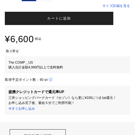
サイズ詳細を見る
カートに追加
¥6,600
税込
取り寄せ
The COMP＿US
購入合計金額4,990円以上で送料無料
取得予定ポイント数：
60 pt
提携クレジットカードで還元率UP
三井ショッピングパークカード《セゾン》なら更に¥100につき1pt還元！
お申し込み完了後、最短５分でご利用可能！
今すぐお申し込み