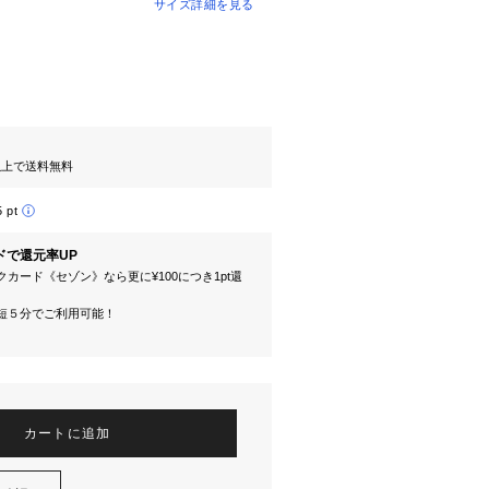
サイズ詳細を見る
円以上で送料無料
5 pt
ドで還元率UP
カード《セゾン》なら更に¥100につき1pt還
短５分でご利用可能！
カートに追加