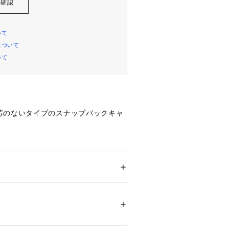
を確認
いて
について
いて
芯のないタイプのスナップバックキャ
RT
メンズ
ション
 ＞ 
帽子・ヘアアクセサリー
 ＞ 
キャッ
城県出身。
03075 
（モール）
プ）
アに影響を受け10代から作品を書き始