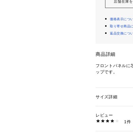
店舗在庫
価格表示につ
取り寄せ商品
返品交換につ
商品詳細
フロントパネルに
ップです。
Designed by KHA
One Size
Fits All
サイズ詳細
性別：
レディース
カテゴリー：
ファッ
プ
レビュー
KHART...
1件
1988年生まれ宮
商品番号：
35401000
BCKRT04 （ショッ
パンク・ハードコ