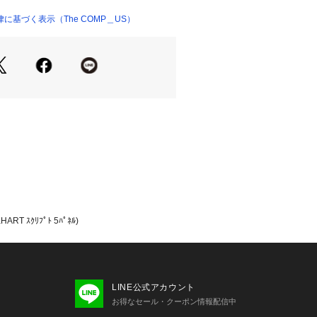
ー、CDカバー、マーチャンダイズの提
に基づく表示（The COMP＿US）
行い活動している。
ックかつ繊密に構成される力強いアー
ードコアミュージックへの忠誠心を感
HART ｽｸﾘﾌﾟﾄ 5ﾊﾟﾈﾙ)
LINE公式アカウント
お得なセール・クーポン情報配信中