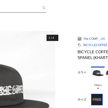
1
/
4
The COMP＿US
BICYCLECOFFEE
BICYCLE COFFEE
5PANEL (KHART 
カラー
Charco

FREE
サイズ