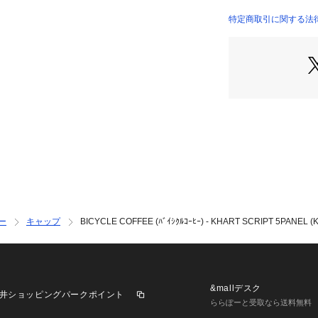
める。
バンドのフライヤ
特定商取引に関する法律
供、
国内外での展示を
白と黒でダイナミ
トワークには
ルーツでもあるハ
じさせる。
ー
キャップ
BICYCLE COFFEE (ﾊﾞｲｼｸﾙｺｰﾋｰ) - KHART SCRIPT 5PANEL (K
&mallデスク
井ショッピングパークポイント
ららぽーと受取なら送料無料