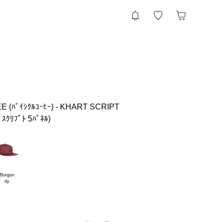
 (ﾊﾞｲｼｸﾙｺｰﾋｰ) - KHART SCRIPT
ｽｸﾘﾌﾟﾄ 5ﾊﾟﾈﾙ)
Burgun
