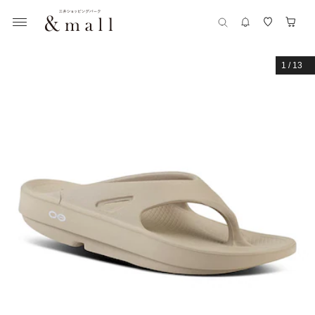
1
/
13