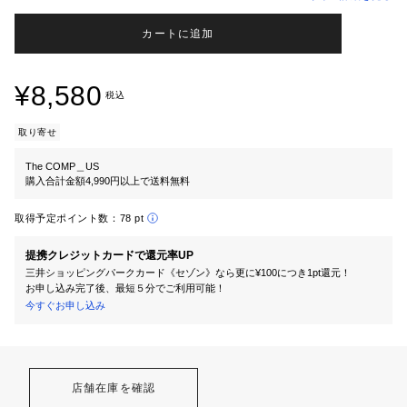
カートに追加
¥8,580
税込
取り寄せ
The COMP＿US
購入合計金額4,990円以上で送料無料
取得予定ポイント数：
78 pt
提携クレジットカードで還元率UP
三井ショッピングパークカード《セゾン》なら更に¥100につき1pt還元！
お申し込み完了後、最短５分でご利用可能！
今すぐお申し込み
店舗在庫を確認