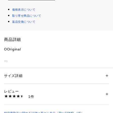
価格表示について
取り寄せ商品について
返品交換について
商品詳細
OOriginal

サイズ展開　

22ｃｍ(M3/W5)　

サイズ詳細
性別：
レディース
メンズ
23ｃｍ(M4/W6)　

カテゴリー：
シューズ
 ＞ 
サンダル
24ｃｍ(M5/W7)　

レビュー
25ｃｍ(M6/W8)　

商品番号：
3540100002542 
（モール）
1件
26ｃｍ(M7/W9)　

2000010102222 （ショップ）
27ｃｍ(M8/W10)　

28ｃｍ(M9/W11)　

29ｃｍ(M10/W12)　
