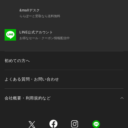
足裏への衝撃が大きいシューズは世の中に溢れているが、衝撃
&mallデスク
を吸収しリカバリーを目的とするシューズがないことに気付い
ららぽーと受取なら送料無料
た彼らは、

OOFOS® を作りリカバリーシューズのパイオニアとなりまし
LINE公式アカウント
た。

お得なセール・クーポン情報配信中
OOFOS® 製品に使われている特殊素材 OOfoam は、前進力
を生む事を目的とした一般的な EVA 素材のミッドソールと異
なり、

初めての方へ
衝撃の反発を 37% 抑えることができ着地による足裏への衝撃
を軽減することができます。

そのため膝、腰、背中にかかる負担を軽減でき、また人間工学
よくある質問・お問い合わせ
に基づいて設計されたフットベットにより、足を優しく包み込
み、土踏まずをしっかりサポートします。

会社概要・利用規約など
現在アメリカでは、2011 年の立ち上げからリカバリーシュー
ズへの理解が年々深まり、 2020 年にはランショップを中心に 
4500 店舗にまで展開を広げています。

三井不動産が展開する商業施設一覧
■シューズを脱いだ後に履くサンダルの効果は・・・
