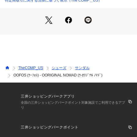
特定商取引に関する法律に基づく表示（The COMP＿US）
30ｃｍ(M11/W13)

31ｃｍ(M12/W14)

■サイズ選びの注意点

少しゆったり履きたくなるかもしれませんが、オススメはジャ
ストサイズです

注意点①：

アーチサポートの位置を合わせる事で本来の効果が発揮する

TheCOMP_US
シューズ
サンダル
OOFOS (ｳｰﾌｫｽ) - OORIGINAL NOMAD (ｳ-ｵﾘｼﾞﾅﾙ ﾉﾏﾄﾞ)
注意点②：

フットベッドが柔らかいので、サイズが合わないと歩き疲れや
すい

三井ショッピングパークアプリ
「OOFOS®」（ウーフォス）とは、、、

全国の三井ショッピングパークポイント対象施設でご利用できるアプ
リ
2011年にマサチューセッツ州のコハセットでスポーツ選手や
トレーナー、大手シューズメーカーの製品開発に携わるベテラ
ンチームにより、

三井ショッピングパークポイント
2年半の歳月をかけ開発されたリカバリーシューズブランドで
す。
