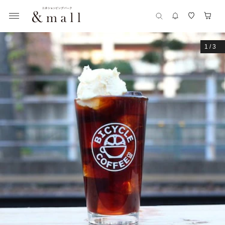
1
/
3