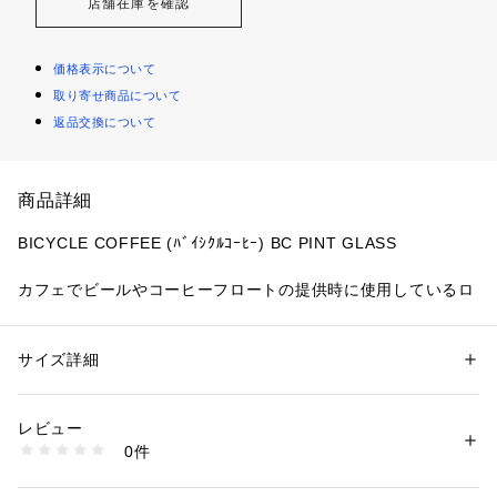
店舗在庫を確認
価格表示について
取り寄せ商品について
返品交換について
商品詳細
BICYCLE COFFEE (ﾊﾞｲｼｸﾙｺｰﾋｰ) BC PINT GLASS
カフェでビールやコーヒーフロートの提供時に使用しているロ
ゴがプリントされたパイントグラスです。 お土産感覚でご自
宅でビールなどを楽しむ際にご利用ください。 容量：473ml
サイズ詳細
性別：
レディース
メンズ
カテゴリー：
生活雑貨
 ＞ 
キッチン用品･調理器具
 ＞ 
食器
レビュー
商品番号：
3540100001637 
（モール）
0件
BC-PINTGLASS （ショップ）