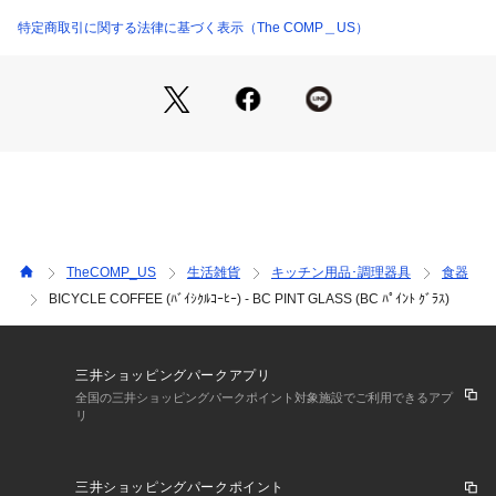
特定商取引に関する法律に基づく表示（The COMP＿US）
TheCOMP_US
生活雑貨
キッチン用品･調理器具
食器
BICYCLE COFFEE (ﾊﾞｲｼｸﾙｺｰﾋｰ) - BC PINT GLASS (BC ﾊﾟｲﾝﾄ ｸﾞﾗｽ)
三井ショッピングパークアプリ
全国の三井ショッピングパークポイント対象施設でご利用できるアプ
リ
三井ショッピングパークポイント