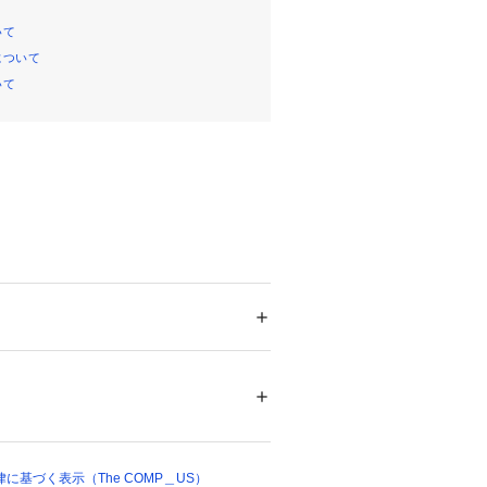
いて
について
いて
メンズ
ズ
 ＞ 
サンダル
01359 
（モール）


 （ショップ）


　

に基づく表示（The COMP＿US）