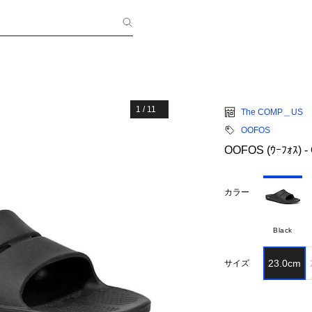
1
/
11
The COMP＿US
OOFOS
OOFOS (ｳｰﾌｫｽ) -
カラー
Black
23.0cm
サイズ