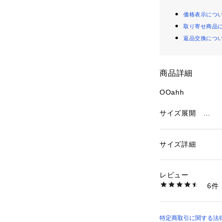
価格表示につ
取り寄せ商品
返品交換につ
商品詳細
OOahh

サイズ展開　

22ｃｍ(M3/W5)　

23ｃｍ(M4/W6)　

サイズ詳細
性別：
レディース
24ｃｍ(M5/W7)　

カテゴリー：
シュー
25ｃｍ(M6/W8)　

レビュー
26ｃｍ(M7/W9)　

商品番号：
35401000
6件
27ｃｍ(M8/W10)　
2000020050211
28ｃｍ(M9/W11)　
29ｃｍ(M10/W12)
30ｃｍ(M11/W13)

特定商取引に関する法律