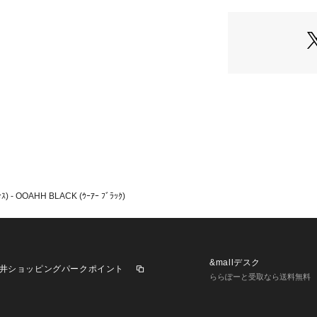
■サイズ選びの注意
少しゆったり履き
はジャストサイズで
注意点①：

アーチサポートの
する

注意点②：

フットベッドが柔
疲れやすい

ｽ) - OOAHH BLACK (ｳｰｱｰ ﾌﾞﾗｯｸ)
「OOFOS®」（
2011年にマサチ
手やトレーナー、
わるベテランチーム
2年半の歳月をか
&mallデスク
井ショッピングパークポイント
ンドです。

ららぽーと受取なら送料無料
足裏への衝撃が大