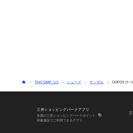
TheCOMP_US
シューズ
サンダル
OOFOS (ｳｰﾌｫ
三井ショッピングパークアプリ
三
全国の三井ショッピングパークポイント
対象施設でご利用できるアプリ