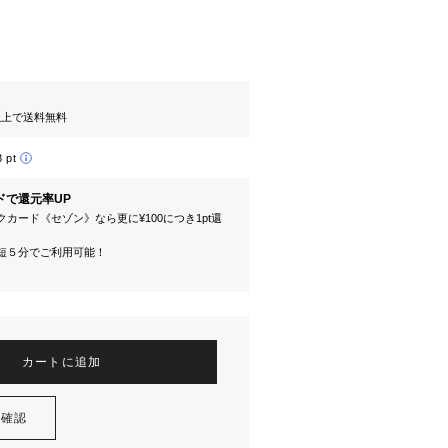
円以上で送料無料
8 pt
ドで還元率UP
カード《セゾン》なら更に¥100につき1pt還
短５分でご利用可能！
カートに追加
を確認