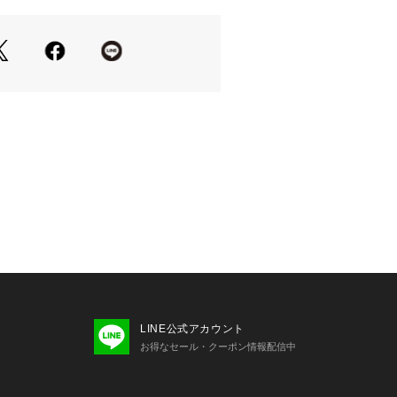
点

たくなるかもしれませんが、オススメ
す

位置を合わせる事で本来の効果が発揮
らかいので、サイズが合わないと歩き
ウーフォス）とは、、、

ューセッツ州のコハセットでスポーツ選
大手シューズメーカーの製品開発に携
により、

け開発されたリカバリーシューズブラ
LINE公式アカウント
お得なセール・クーポン情報配信中
きいシューズは世の中に溢れている