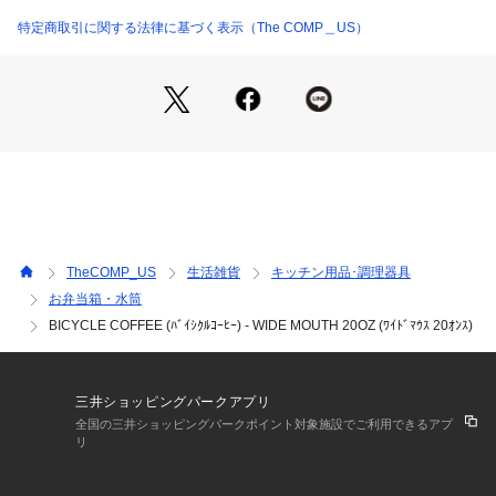
特定商取引に関する法律に基づく表示（The COMP＿US）
・ダブルウォール真空断熱構造によって、保温・保冷に対応
・Temp Deflectorテクノロジーによって、温度が外に逃げるの
を防ぎます
・メタルの臭いや味のしない18/8メディカルグレードのステン
レススチールを使用
・BPAフリー
・アイスキューブの入るワイドマウス
・ハードシェルパウダーコート塗装
・カップホルダー対応
TheCOMP_US
生活雑貨
キッチン用品･調理器具
お弁当箱・水筒
BICYCLE COFFEE (ﾊﾞｲｼｸﾙｺｰﾋｰ) - WIDE MOUTH 20OZ (ﾜｲﾄﾞﾏｳｽ 20ｵﾝｽ)
三井ショッピングパークアプリ
全国の三井ショッピングパークポイント対象施設でご利用できるアプ
リ