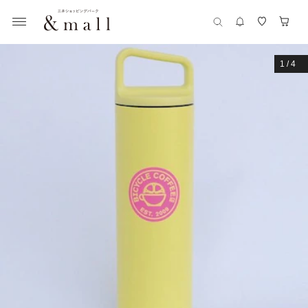
1
/
4