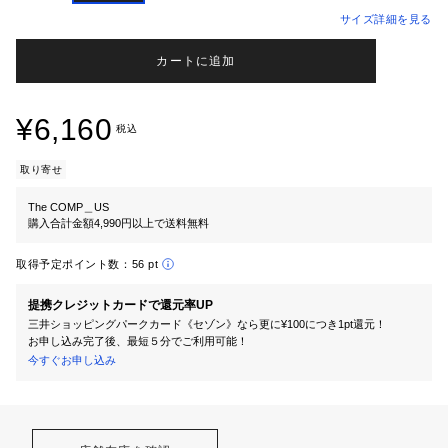
サイズ詳細を見る
カートに追加
¥6,160
税込
取り寄せ
The COMP＿US
購入合計金額4,990円以上で送料無料
取得予定ポイント数：
56 pt
提携クレジットカードで還元率UP
三井ショッピングパークカード《セゾン》なら更に¥100につき1pt還元！
お申し込み完了後、最短５分でご利用可能！
今すぐお申し込み