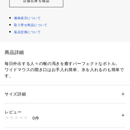
店舗在庫を確認
価格表示について
取り寄せ商品について
返品交換について
商品詳細
毎日外出する人々の喉の渇きを癒すパーフェクトなボトル。
ワイドマウスの開き口はお手入れ簡単、氷を入れるのも簡単で
す。
Thermo 3D?ダブルウォール真空断熱材で作られたこのボトル
は、
サイズ詳細
性別：
レディース
メンズ
あなたが楽しみたい飲み物を長時間温かく、冷たく保ちます。
カテゴリー：
生活雑貨
 ＞ 
キッチン用品･調理器具
 ＞ 
お弁当箱・水筒
レビュー
 容量：20oz / 591ml
商品番号：
3540100000246 
（モール）
0件
サイズ：高さ 約26.8cm・直径 約7cm
BCWM11 （ショップ）
重さ：約308gm