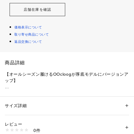
店舗在庫を確認
価格表示について
取り寄せ商品について
返品交換について
商品詳細
【オールシーズン履けるOOcloogが厚底モデルにバージョンア
ップ】

●ふんわり感を最大限に高め、柔らかさと安定性を両立させた
一足

●OOfoamが足を包み込むように設計され、足をしっかりと固
サイズ詳細
性別：
メンズ
定

カテゴリー：
シューズ
 ＞ 
サンダル
素材：アッパー：合成ゴム
●立体的に成形されたフットベッドが足の裏にフィットし、ま
レビュー
るで雲の上を歩いているような感覚をもたらします。

商品番号：
3540000018135 
（モール）
0件
●厚さ約5.0cm(サイズによって変動有り)のミッドソールで足当
2001120140261 （ショップ）