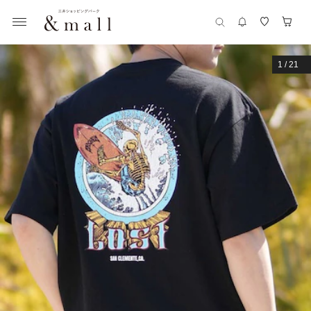
1
/
21