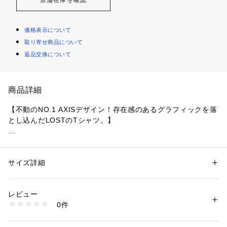
価格表示について
取り寄せ商品について
返品交換について
商品詳細
【不動のNO.1 AXISデザイン！存在感のあるグラフィックを落
とし込んだLOSTのTシャツ。】

●サーフブランドらしいストリート感のあるデザインで、コー
ディネートの主役になる一枚です。

●10s/-天竺綿100％の10番手の単糸を使って編まれた天竺を使
サイズ詳細
性別：
メンズ
用しています。

カテゴリー：
ファッション
 ＞ 
トップス
 ＞ 
Tシャツ・カットソー
素材：綿100%
●しっかりとした肉厚感と優れた耐久性が特徴で、着用と洗濯
レビュー
を重ねても型崩れしにくいタフな素材。

商品番号：
3540000017755 
（モール）
0件
●肉厚ボディ。

LM6S-2114 （ショップ）
●耐久性の高い素材。

●サーフストリートデザイン。
