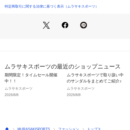
特定商取引に関する法律に基づく表示（ムラサキスポーツ）
※価格変更によりタグ表記と販売価格が異なる場合がございま
す。予めご了承ください。

※掲載画像に関しましては、屋外や屋内での光の当たり方やパ
ソコンやスマートフォンなどの閲覧環境によって実際の色味と
異なる場合がございます。予めご了承ください。

※サイト内でのカラー名と、お届け商品に記載されているカラ
ー名が異なる場合がございます。

※着用、お取り扱いの際は、商品についている品質表示とアテ
ンションタグを必ずご確認下さい。

ムラサキスポーツの最近のショップニュース
※梱包袋の粘着が一部弱い場合がございますが、商品自体に問
題ございません。あらかじめご了承いただきますようお願いい
期間限定！タイムセール開催
ムラサキスポーツで取り扱い中
たします。

中！！
のサンダルをまとめてご紹介♪
※画像はサンプルのため、実際の仕様が異なる場合がございま
ムラサキスポーツ
ムラサキスポーツ
す。

2026/8/8
2026/8/8
・・・・・・・・・・・・・・・・・・・・・・

★お気に入り登録のおすすめ★

お気に入り登録商品は、マイページにて現在の価格情報や在庫
状況の確認が可能です。

お気に入り商品の再入荷通知も届いて便利！

MURASAKISPORTS
ファッション
トップス