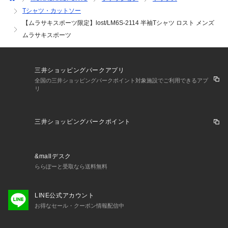
お買い物リストの管理に是非ご利用下さい。

Tシャツ・カットソー
【ムラサキスポーツ限定】lost/LM6S-2114 半袖Tシャツ ロスト メンズ
ムラサキスポーツ
三井ショッピングパークアプリ
全国の三井ショッピングパークポイント対象施設でご利用できるアプ
リ
三井ショッピングパークポイント
&mallデスク
ららぽーと受取なら送料無料
LINE公式アカウント
お得なセール・クーポン情報配信中