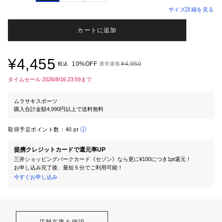
サイズ詳細を見る
カートに追加
¥4,455
10%OFF
¥4,950
税込
通常価格
タイムセール 2026/8/16 23:59まで
ムラサキスポーツ
購入合計金額4,990円以上で送料無料
取得予定ポイント数：
40 pt
提携クレジットカードで還元率UP
三井ショッピングパークカード《セゾン》なら更に¥100につき1pt還元！
お申し込み完了後、最短５分でご利用可能！
今すぐお申し込み
店舗在庫を確認