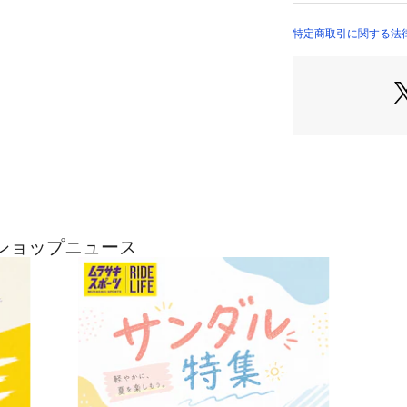
ざいます。予めご了
※掲載画像に関し
特定商取引に関する法
方やパソコンやス
実際の色味と異な
さい。

※サイト内でのカ
るカラー名が異なる
※着用、お取り扱
とアテンションタグ
※梱包袋の粘着が
体に問題ございま
ようお願いいたしま
※画像はサンプル
ショップニュース
ざいます。

・・・・・・・・
★お気に入り登録の
お気に入り登録商
や在庫状況の確認が
お気に入り商品の再
お買い物リストの管