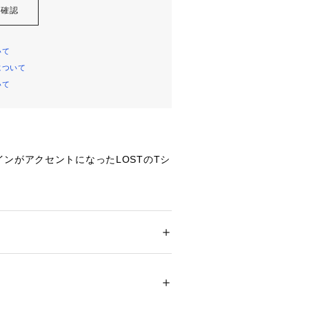
を確認
いて
について
いて
ンがアクセントになったLOSTのTシ
00％の10番手の単糸を使って編まれた天


肉厚感と優れた耐久性が特徴で、着用
型崩れしにくいタフな素材。

ション
 ＞ 
トップス
 ＞ 
Tシャツ・カットソー
%
サーフスタイルに馴染むデザインで
17753 
（モール）
ップ）
タグ表記と販売価格が異なる場合がご