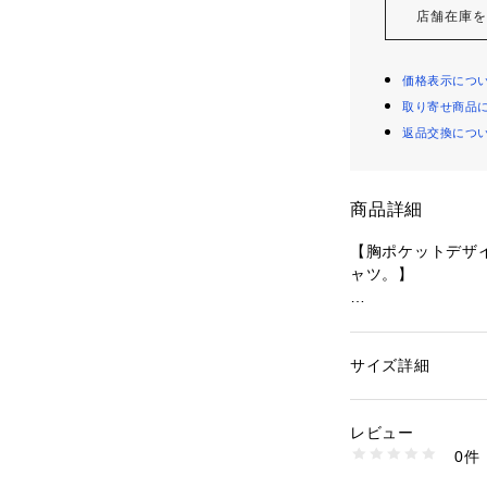
店舗在庫
価格表示につ
取り寄せ商品
返品交換につ
商品詳細
【胸ポケットデザイ
ャツ。】

●10s/-天竺綿1
竺を使用しています
●しっかりとした
サイズ詳細
性別：
メンズ
と洗濯を重ねても
カテゴリー：
ファッ
素材：コットン100
●シンプルながら
レビュー
す。

商品番号：
35400000
0件
LM6S-2112 （ショ
※価格変更により