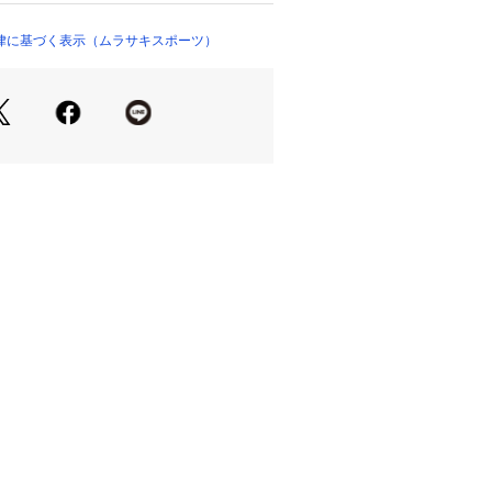
承ください。

ましては、屋外や屋内での光の当たり
律に基づく表示（ムラサキスポーツ）
マートフォンなどの閲覧環境によって
る場合がございます。予めご了承くだ
ラー名と、お届け商品に記載されてい
場合がございます。

いの際は、商品についている品質表示
を必ずご確認下さい。

一部弱い場合がございますが、商品自
せん。あらかじめご了承いただきます
す。

のため、実際の仕様が異なる場合がご
・・・・・・・・・・・・・・

おすすめ★

品は、マイページにて現在の価格情報
可能です。

入荷通知も届いて便利！

理に是非ご利用下さい。
