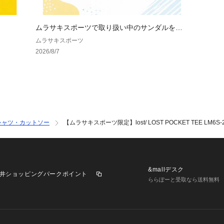
ムラサキスポーツで取り扱い中のサンダルをま
とめてご紹介♪
ムラサキスポーツ
2026/8/7
シャツ・カットソー
【ムラサキスポーツ限定】lost/ LOST POCKET TEE LM
&mallデスク
井ショッピングパークポイント
ららぽーと受取なら送料無料