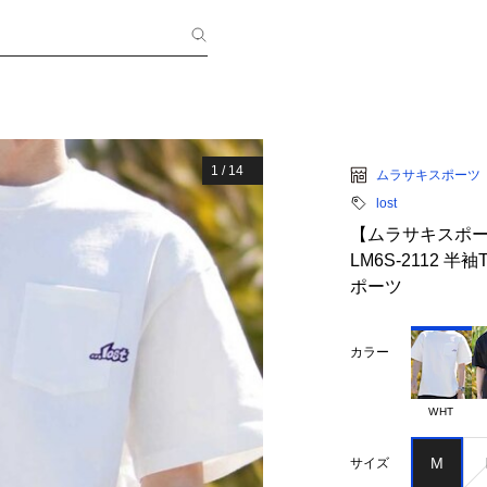
1
/
14
ムラサキスポーツ
lost
【ムラサキスポーツ限定
LM6S-2112 
ポーツ
カラー
WHT
M
サイズ