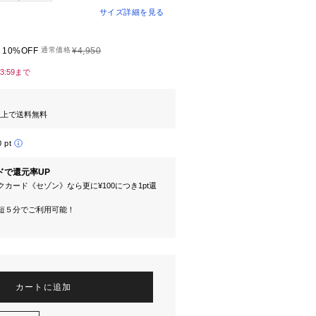
サイズ詳細を見る
10%OFF
通常価格
¥4,950
23:59まで
円以上で送料無料
0 pt
ドで還元率UP
カード《セゾン》なら更に¥100につき1pt還
短５分でご利用可能！
カートに追加