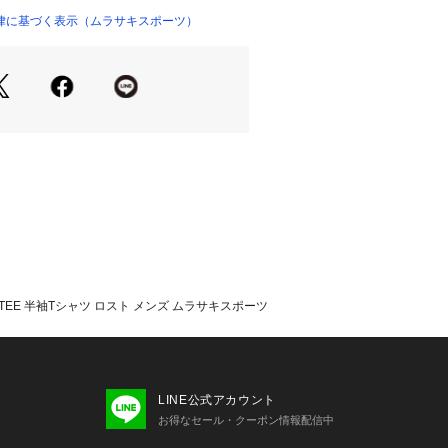
ましては、屋外や屋内での光の当たり
律に基づく表示（ムラサキスポーツ）
マートフォンなどの閲覧環境によって
る場合がございます。予めご了承くだ
ラー名と、お届け商品に記載されてい
場合がございます。

いの際は、商品についている品質表示
を必ずご確認下さい。

一部弱い場合がございますが、商品自
せん。あらかじめご了承いただきます
す。

のため、実際の仕様が異なる場合がご
KER TEE 半袖Tシャツ ロスト メンズ ムラサキスポーツ
・・・・・・・・・・・・・・

おすすめ★

品は、マイページにて現在の価格情報
可能です。

入荷通知も届いて便利！

LINE公式アカウント
理に是非ご利用下さい。

お得なセール・クーポン情報配信中