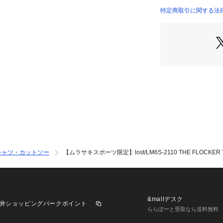
※掲載画像に関し
特定商取引に関する法
方やパソコンやス
実際の色味と異な
さい。

※サイト内でのカ
るカラー名が異なる
※着用、お取り扱
とアテンションタグ
※梱包袋の粘着が
体に問題ございま
ようお願いいたしま
※画像はサンプル
ざいます。

シャツ・カットソー
【ムラサキスポーツ限定】lost/LM6S-2110 THE FLOC
・・・・・・・・
★お気に入り登録の
お気に入り登録商
や在庫状況の確認が
お気に入り商品の再
&mallデスク
井ショッピングパークポイント
お買い物リストの管
ららぽーと受取なら送料無料