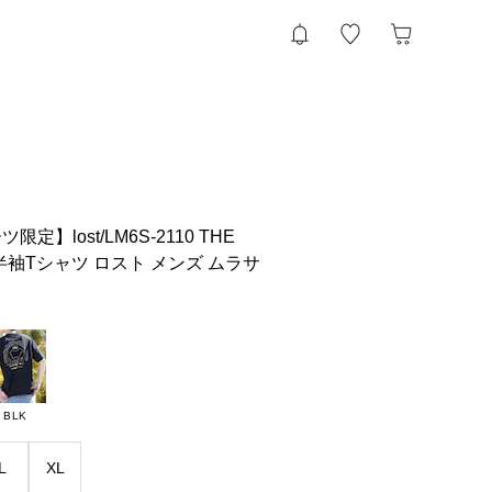
】lost/LM6S-2110 THE
E 半袖Tシャツ ロスト メンズ ムラサ
BLK
L
XL