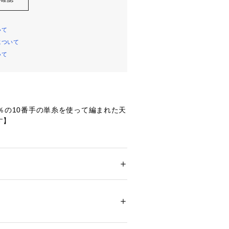
いて
について
いて
00％の10番手の単糸を使って編まれた天
】

た肉厚感と優れた耐久性が特徴で、着用
型崩れしにくいタフな素材。

のグラフィックが目を引く、春夏にぴ
ャツ。

ション
 ＞ 
トップス
 ＞ 
Tシャツ・カットソー
あるシルエットと大胆なバックデザイ
シャツ。

17752 
（モール）
ップ）
タグ表記と販売価格が異なる場合がご
承ください。
