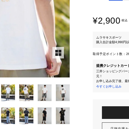
¥2,900
税込
ムラサキスポーツ
購入合計金額4,990
取得予定ポイント数：
2
提携クレジットカー
三井ショッピングパーク
元！
お申し込み完了後、最
今すぐお申し込み
店舗在庫