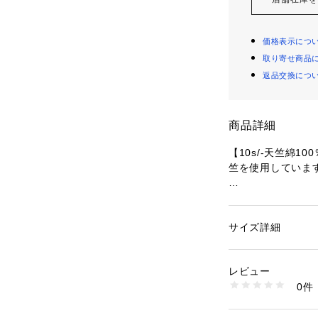
価格表示につ
取り寄せ商品
返品交換につ
商品詳細
【10s/-天竺綿1
竺を使用しています
● しっかりとし
と洗濯を重ねても
●サーフテイスト
サイズ詳細
性別：
メンズ
ったりのメンズTシ
カテゴリー：
ファッ
素材：綿100%
●リラックス感の
レビュー
ンが魅力のメンズT
商品番号：
35400000
0件
LM6S-2110 （ショ
※価格変更により
ざいます。予めご了