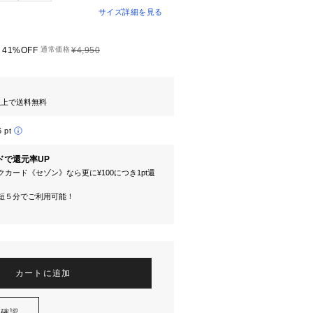
サイズ詳細を見る
41%OFF
通常価格
¥4,950
円以上で送料無料
6 pt
ドで還元率UP
カード《セゾン》なら更に¥100につき1pt還
短５分でご利用可能！
カートに追加
を確認