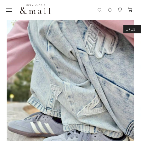
1
/
13