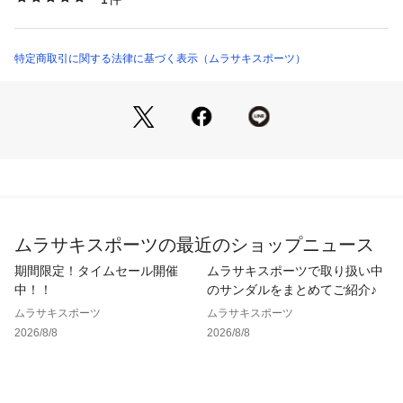
421261920 （ショップ）
強化したTトゥと、足をしっかりとホールドするフィット感で
持久力と安定性が高まり、シグネチャーのサンバロゴとプレミ
特定商取引に関する法律に基づく表示（ムラサキスポーツ）
アム素材によって見た目も履き心地を両立。

オーリーを完璧に仕上げるときも、ストリートを走るときも、
このシューズがあなたをサポートしてくれる。アディダスの革
新がライディングスタイルとパフォーマンスに与える影響を実
感しよう。

※価格変更によりタグ表記と販売価格が異なる場合がございま
す。予めご了承ください。

ムラサキスポーツの最近のショップニュース
※掲載画像に関しましては、屋外や屋内での光の当たり方やパ
ソコンやスマートフォンなどの閲覧環境によって実際の色味と
期間限定！タイムセール開催
ムラサキスポーツで取り扱い中
異なる場合がございます。予めご了承ください。

中！！
のサンダルをまとめてご紹介♪
※サイト内でのカラー名と、お届け商品に記載されているカラ
ムラサキスポーツ
ムラサキスポーツ
ー名が異なる場合がございます。

2026/8/8
2026/8/8
※着用、お取り扱いの際は、商品についている品質表示とアテ
ンションタグを必ずご確認下さい。

※梱包袋の粘着が一部弱い場合がございますが、商品自体に問
題ございません。あらかじめご了承いただきますようお願いい