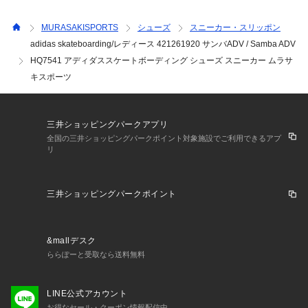
たします。

MURASAKISPORTS
シューズ
スニーカー・スリッポン
・・・・・・・・・・・・・・・・・・・・・・

adidas skateboarding/レディース 421261920 サンバADV / Samba ADV
★お気に入り登録のおすすめ★

HQ7541 アディダススケートボーディング シューズ スニーカー ムラサ
お気に入り登録商品は、マイページにて現在の価格情報や在庫
キスポーツ
状況の確認が可能です。

お気に入り商品の再入荷通知も届いて便利！

お買い物リストの管理に是非ご利用下さい。

三井ショッピングパークアプリ
全国の三井ショッピングパークポイント対象施設でご利用できるアプ
リ
三井ショッピングパークポイント
&mallデスク
ららぽーと受取なら送料無料
LINE公式アカウント
お得なセール・クーポン情報配信中