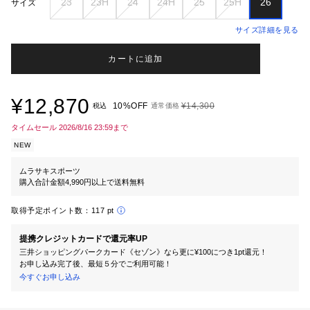
23
23H
24
24H
25
25H
26
サイズ
サイズ詳細を見る
カートに追加
¥12,870
10%OFF
¥14,300
税込
通常価格
タイムセール 2026/8/16 23:59まで
NEW
ムラサキスポーツ
購入合計金額4,990円以上で送料無料
取得予定ポイント数：
117 pt
提携クレジットカードで還元率UP
三井ショッピングパークカード《セゾン》なら更に¥100につき1pt還元！
お申し込み完了後、最短５分でご利用可能！
今すぐお申し込み