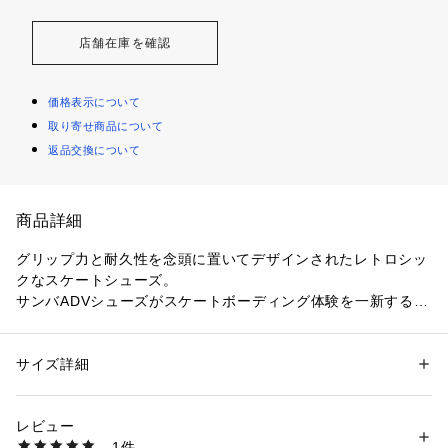
店舗在庫を確認
価格表示について
取り寄せ商品について
返品交換について
商品詳細
グリップ力と耐久性を念頭に置いてデザインされたレトロシッ
クなスケートシューズ。

サンバADVシューズがスケートボーディング体験を一新する。
ビンテージなルックスとモダンな機能性を兼ね備えたこのシュ
ーズは、スキルの向上を目指しつつもスタイルへのこだわりの
あるスケーター向けにデザインされている。

サイズ詳細
性別：
レディース
カテゴリー：
シューズ
 ＞ 
スニーカー・スリッポン
素材：レザーと合成素材のアッパー テキスタイルソックライナー ラバー
キックフリップやグラインドをサポートし、激しい離脱動作に
アウトソール
レビュー
も耐えるように作られた優れたグリップ力のラバーカップソー
1件
ルで、確かな足元を確保しながら限界に挑戦しよう。

商品番号：
3540000017321 
（モール）