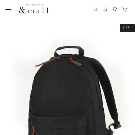
1
/
5