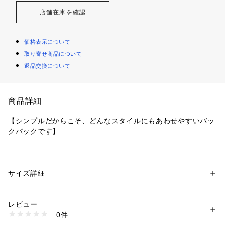
店舗在庫を確認
価格表示について
取り寄せ商品について
返品交換について
商品詳細
【シンプルだからこそ、どんなスタイルにもあわせやすいバッ
クパックです】

●ミニマルなデザインを追求した、シンプルで飽きのこないス
タイルは、性別や年齢を問わず、幅広い方にご利用いただけま
す。

サイズ詳細
性別：
レディース
メンズ
●広々としたメインコンパートメントは使い勝手が良く、クッ
カテゴリー：
バッグ
 ＞ 
バックパック・リュック
素材：ナイロン100%
ション性のあるショルダーハーネスが、肩への負担を軽減し長
レビュー
時間の使用でも快適です。

商品番号：
3540000016186 
（モール）
0件
●普段使いから通勤・通学、旅行まで、あらゆるシーンで活躍
1557661041 （ショップ）