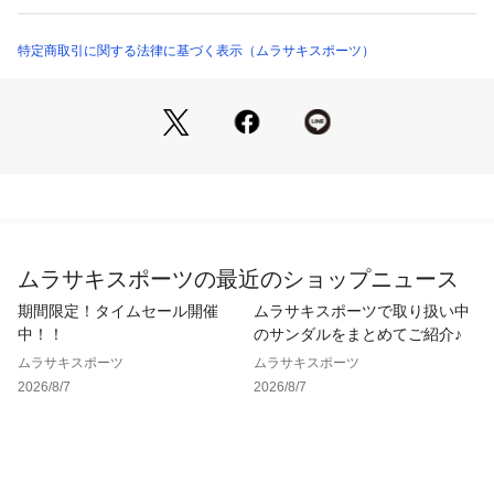
します。

・つかみやすいトップのグラブハンドル

特定商取引に関する法律に基づく表示（ムラサキスポーツ）
・丈夫なYKKジッパーを使用したメインコンパートメント​

・グレゴリーのアイコンでもあるレザージッパープル

・グレゴリーの特徴であるライフスパンEVAショルダーハーネ
ス

・フロントポケット内部にメッシュオーガナイザーとキーフォ
ブ付き

・両サイドのボトルポケット

・裏地付きの補強されたパッド入りのボトム部

・PC/書類などの収納に便利な内部のスリーブポケット

ムラサキスポーツの最近のショップニュース
・ポケットの数：4（外側3/内側1）

・寸法：45.0 x 17.5 x 32.0 cm

期間限定！タイムセール開催
ムラサキスポーツで取り扱い中
・容量：21 L

中！！
のサンダルをまとめてご紹介♪
・重量：0.49 kg

ムラサキスポーツ
ムラサキスポーツ
2026/8/7
2026/8/7
※価格変更によりタグ表記と販売価格が異なる場合がございま
す。予めご了承ください。

※掲載画像に関しましては、屋外や屋内での光の当たり方やパ
ソコンやスマートフォンなどの閲覧環境によって実際の色味と
異なる場合がございます。予めご了承ください。
