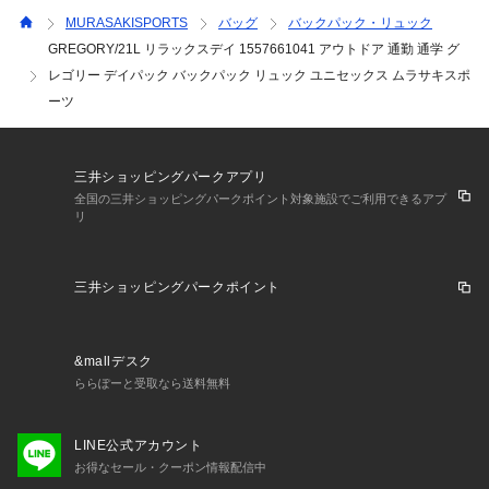
※サイト内でのカラー名と、お届け商品に記載されているカラ
MURASAKISPORTS
バッグ
バックパック・リュック
ー名が異なる場合がございます。

GREGORY/21L リラックスデイ 1557661041 アウトドア 通勤 通学 グ
※着用、お取り扱いの際は、商品についている品質表示とアテ
レゴリー デイパック バックパック リュック ユニセックス ムラサキスポ
ンションタグを必ずご確認下さい。

ーツ
・・・・・・・・・・・・・・・・・・・・・・

★お気に入り登録のおすすめ★

お気に入り登録商品は、マイページにて現在の価格情報や在庫
三井ショッピングパークアプリ
状況の確認が可能です。

全国の三井ショッピングパークポイント対象施設でご利用できるアプ
リ
お気に入り商品の再入荷通知も届いて便利！

お買い物リストの管理に是非ご利用下さい。

・・・・・・・・・・・・・・・・・・・・・・
三井ショッピングパークポイント
&mallデスク
ららぽーと受取なら送料無料
LINE公式アカウント
お得なセール・クーポン情報配信中