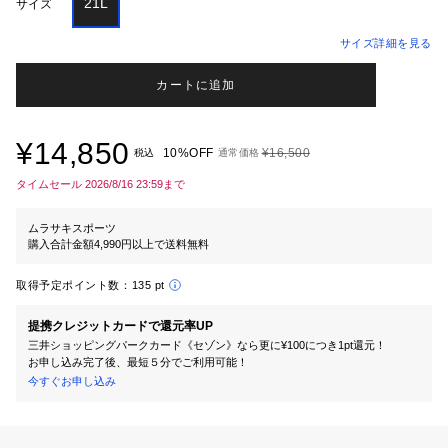
21L
サイズ
サイズ詳細を見る
カートに追加
¥14,850
10%OFF
¥16,500
税込
通常価格
タイムセール 2026/8/16 23:59まで
ムラサキスポーツ
購入合計金額4,990円以上で送料無料
取得予定ポイント数：
135 pt
提携クレジットカードで還元率UP
三井ショッピングパークカード《セゾン》なら更に¥100につき1pt還元！
お申し込み完了後、最短５分でご利用可能！
今すぐお申し込み