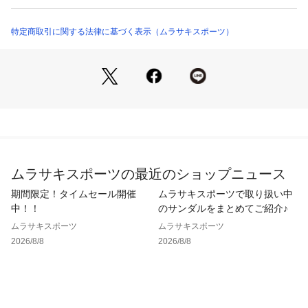
ョン入りオープンポケット

●セカンドコンパートメント内部に2つの小物用スリーブポケッ
ト

特定商取引に関する法律に基づく表示（ムラサキスポーツ）
●クッション性と通気性に優れたWave Pad仕様の背面構造

●夜間の視野性の考慮した、リフレクター入り引手コード

●取外し式チェストストラップ

●コロンビアオリジナル総柄（011カラー Black Pattern）展開
あり※総柄プリントは裁断箇所により柄の出方が変わりますの
でご了承ください

・オムニシールド：小雨や泥からプロテクト。フィールドで便
利な水をはじき、汚れをガードする機能。

ムラサキスポーツの最近のショップニュース
・ピーファスフリー：PFAS(有機フッ素化合物）を含まない撥
水加工製品には、PFASフリーと表記しております。

期間限定！タイムセール開催
ムラサキスポーツで取り扱い中
・高さ/幅/奥行 ：46cm×32cm×16cm

中！！
のサンダルをまとめてご紹介♪
・重量(g) ：640g

ムラサキスポーツ
ムラサキスポーツ
・容量(L) ：25L

2026/8/8
2026/8/8
※掲載画像に関しましては、屋外や屋内での光の当たり方やパ
ソコンやスマートフォンなどの閲覧環境によって実際の色味と
異なる場合がございます。予めご了承ください。

※サイト内でのカラー名と、お届け商品に記載されているカラ