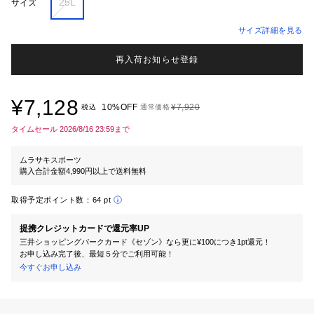
25L
サイズ
サイズ詳細を見る
再入荷お知らせ登録
¥7,128
10%OFF
¥7,920
税込
通常価格
タイムセール 2026/8/16 23:59まで
ムラサキスポーツ
購入合計金額4,990円以上で送料無料
取得予定ポイント数：
64 pt
提携クレジットカードで還元率UP
三井ショッピングパークカード《セゾン》なら更に¥100につき1pt還元！
お申し込み完了後、最短５分でご利用可能！
今すぐお申し込み