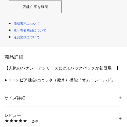
店舗在庫を確認
価格表示について
取り寄せ商品について
返品交換について
商品詳細
【人気のパナシーアシリーズに25Lバックパックが初登場！】

●コロンビア独自のはっ水（撥水）機能「オムニシールド」

●アウトドアや日常使いと幅広いシーンに対応したバックパッ
ク

●軽量かつ強度のバランスがとれた420デニールのナイロン素
サイズ詳細
性別：
レディース
メンズ
材

カテゴリー：
バッグ
 ＞ 
バックパック・リュック
素材：ナイロン100%
●女性にも背負いやすい程よく丸みのあるすっきりとしたフォ
レビュー
ルム

商品番号：
3540000013914 
（モール）
2件
●メインコンパートメント内部にPC（13インチ）対応のクッシ
PU8665 （ショップ）