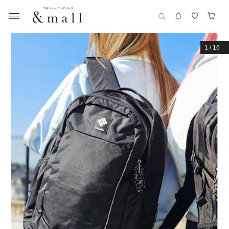
1
/
16