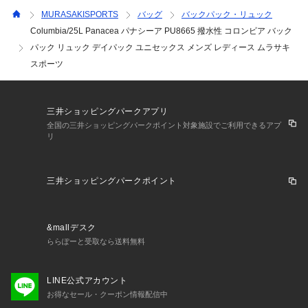
ー名が異なる場合がございます。

MURASAKISPORTS
バッグ
バックパック・リュック
※着用、お取り扱いの際は、商品についている品質表示とアテ
Columbia/25L Panacea パナシーア PU8665 撥水性 コロンビア バック
ンションタグを必ずご確認下さい。

パック リュック デイパック ユニセックス メンズ レディース ムラサキ
スポーツ
・・・・・・・・・・・・・・・・・・・・・・

★お気に入り登録のおすすめ★

お気に入り登録商品は、マイページにて現在の価格情報や在庫
状況の確認が可能です。

三井ショッピングパークアプリ
お買い物リストの管理に是非ご利用下さい。

全国の三井ショッピングパークポイント対象施設でご利用できるアプ
リ
・・・・・・・・・・・・・・・・・・・・・・

最新の入荷情報やスタッフコーデを毎日掲載中！

ムラサキスポーツららぽーと富士見店　Instagram【murasaki
三井ショッピングパークポイント
sports_fujimi】

・・・・・・・・・・・・・・・・・・・・・・
&mallデスク
ららぽーと受取なら送料無料
LINE公式アカウント
お得なセール・クーポン情報配信中