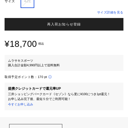
42E
サイズ
サイズ詳細を見る
再入荷お知らせ登録
¥18,700
税込
ムラサキスポーツ
購入合計金額4,990円以上で送料無料
取得予定ポイント数：
170 pt
提携クレジットカードで還元率UP
三井ショッピングパークカード《セゾン》なら更に¥100につき1pt還元！
お申し込み完了後、最短５分でご利用可能！
今すぐお申し込み