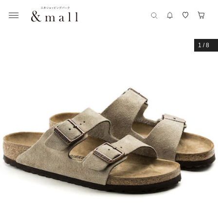
1
/
8