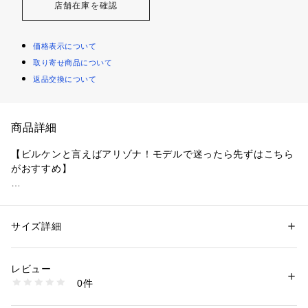
店舗在庫を確認
価格表示について
取り寄せ商品について
返品交換について
商品詳細
【ビルケンと言えばアリゾナ！モデルで迷ったら先ずはこちら
がおすすめ】

●そのデザインで時代を超えて愛され続けるビルケンシュトッ
クのユニセックスサンダル、Arizona

●カラーコーディネートされたディテールや繊維の触感が嬉し
サイズ詳細
性別：
メンズ
いバックルを添え、マットデザイン

カテゴリー：
シューズ
 ＞ 
サンダル
素材：アッパー:天然皮革、アウトソール:EVA
●アッパーにはソフトスエードレザー使用しています

レビュー
●足の形状を考慮した天然ゴム混合コルクフットベッド

商品番号：
3540000009815 
（モール）
0件
●ダブルストラップ、繊維の触感が嬉しい金属製のバックルを
51461 （ショップ）
使って自由にフィット感を調整、ディテールをカラーコーディ