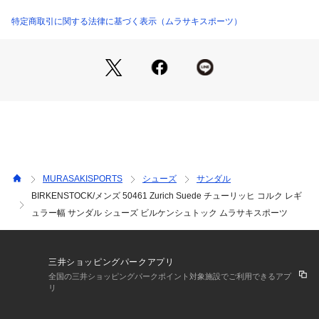
ネート

●『幅広』のレギュラー幅商品となります。男性や一般的な足
特定商取引に関する法律に基づく表示（ムラサキスポーツ）
幅の方に適しております。

●インソールのブランドロゴは黒色となります。

※サイズによってバックルのロゴの刻印が変わっていますがど
れも正規品になります。

※2023シーズンからフットベッドの仕様がSoft footbed ⇒ Ori
ginal footbedに変更となり以前の仕様と在庫が混在しておりま
す。予めご了承ください。

※フットベッドの足型のマークはNarrow幅とRegular幅で2種
類存在していますが掲載画像では混在しております。予めご了
MURASAKISPORTS
シューズ
サンダル
承ください。

BIRKENSTOCK/メンズ 50461 Zurich Suede チューリッヒ コルク レギ
※革製品になりますのでスウェードの風合い、カラーの微差は
ュラー幅 サンダル シューズ ビルケンシュトック ムラサキスポーツ
個体差が出る場合がございます。予めご了承ください。

※価格変更によりタグ表記と販売価格が異なる場合がございま
す。予めご了承ください。

三井ショッピングパークアプリ
※掲載画像に関しましては、屋外や屋内での光の当たり方やパ
全国の三井ショッピングパークポイント対象施設でご利用できるアプ
ソコンやスマートフォンなどの閲覧環境によって実際の色味と
リ
異なる場合がございます。予めご了承ください。

※サイト内でのカラー名と、お届け商品に記載されているカラ