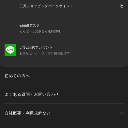
ー名が異なる場合がございます。

三井ショッピングパークポイント
※着用、お取り扱いの際は、商品についている品質表示とアテ
ンションタグを必ずご確認下さい。

※梱包袋の粘着が一部弱い場合がございますが、商品自体に問
&mallデスク
題ございません。あらかじめご了承いただきますようお願いい
ららぽーと受取なら送料無料
たします。

※画像はサンプルのため、実際の仕様が異なる場合がございま
LINE公式アカウント
す。

お得なセール・クーポン情報配信中
・・・・・・・・・・・・・・・・・・・・・・

★お気に入り登録のおすすめ★

お気に入り登録商品は、マイページにて現在の価格情報や在庫
初めての方へ
状況の確認が可能です。

お気に入り商品の再入荷通知も届いて便利！

お買い物リストの管理に是非ご利用下さい。

よくある質問・お問い合わせ
・・・・・・・・・・・・・・・・・・・・・・
会社概要・利用規約など