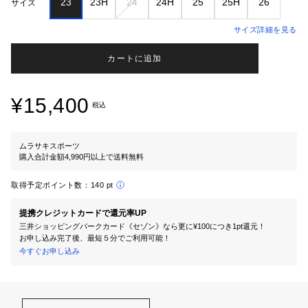
23
23H
24
24H
25
25H
26
サイズ
サイズ詳細を見る
カートに追加
¥15,400
税込
ムラサキスポーツ
購入合計金額4,990円以上で送料無料
取得予定ポイント数：
140 pt
提携クレジットカードで還元率UP
三井ショッピングパークカード《セゾン》なら更に¥100につき1pt還元！
お申し込み完了後、最短５分でご利用可能！
今すぐお申し込み