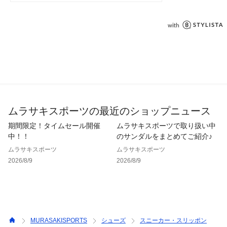
※着用、お取り扱いの際は、商品についている品質表示とアテ
ンションタグを必ずご確認下さい。

※梱包袋の粘着が一部弱い場合がございますが、商品自体に問
題ございません。あらかじめご了承いただきますようお願いい
たします。

※画像はサンプルのため、実際の仕様が異なる場合がございま
す。

・・・・・・・・・・・・・・・・・・・・・・

★お気に入り登録のおすすめ★

ムラサキスポーツの最近のショップニュース
お気に入り登録商品は、マイページにて現在の価格情報や在庫
期間限定！タイムセール開催
ムラサキスポーツで取り扱い中
状況の確認が可能です。

中！！
のサンダルをまとめてご紹介♪
お気に入り商品の再入荷通知も届いて便利！

お買い物リストの管理に是非ご利用下さい。

ムラサキスポーツ
ムラサキスポーツ
・・・・・・・・・・・・・・・・・・・・・・
2026/8/9
2026/8/9
MURASAKISPORTS
シューズ
スニーカー・スリッポン