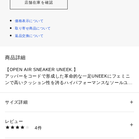
店舗在庫を確認
価格表示について
取り寄せ商品について
返品交換について
商品詳細
【OPEN AIR SNEAKER UNEEK.】

アッパーをコードで形成した革命的な一足UNEEKにフェミニ
ンで高いクッション性を誇るハイパフォーマンスなソールユニ
ットを掛け合わせた、次世代のスニーカー。

UNEEKのアッパーデザインに、最上級の履き心地とアウトド
アで培われたサポート性を実現した肉厚なミッドソール＋アウ
サイズ詳細
性別：
レディース
トソールをハイブリッド。

カテゴリー：
シューズ
 ＞ 
スニーカー・スリッポン
素材：アッパー：リサイクルプラスチック ・アウトソール：ラバー
都市部や旅行での使用にも最適。

レビュー
商品番号：
3540000008989 
（モール）
4件
●つま先全体を広げるスペースを作ることによって、万人受け
1027291 （ショップ）
するフィット感と快適な履き心地を実現
