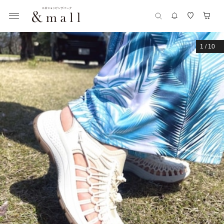
1
/
10