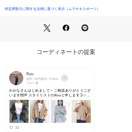
●シューズ裏面に使用された発泡素材ストロベルボードがクッ
ション性を強化

特定商取引に関する法律に基づく表示（ムラサキスポーツ）
●リサイクルプラスチック使用のバンジーコードとレース留め
トグルが瞬時に足を固定し、しっかりとフィット

●発泡素材使用のミッドソールは軽量性とクッション性を実現

●衝撃の吸収を可能とする発泡素材使用のインソールはアーチ
サポートを備え、終日の快適性を実現

●最適な位置に滑り止めのサイピングを施したハイドロラバー
が、濡れた路面で最大限の防滑性を発揮。踏み跡を残さず、耐
摩耗性とグリップ性に優れたノンマーキング仕様

●スタビリティシャンクが軽量で安定性を実現

●リサイクルPET配合のプラスチックを使用し、環境を保護す
るとともに新品素材の使用を削減

●天然原料による抗菌防臭加工のEco Anti-odorを採用

※価格変更によりタグ表記と販売価格が異なる場合がございま
す。予めご了承ください。

※掲載画像に関しましては、屋外や屋内での光の当たり方やパ
ソコンやスマートフォンなどの閲覧環境によって実際の色味と
異なる場合がございます。予めご了承ください。

※サイト内でのカラー名と、お届け商品に記載されているカラ
ー名が異なる場合がございます。
