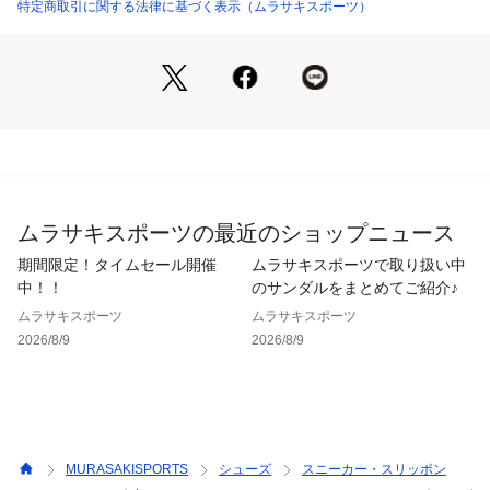
●弾力性のある発泡素材使用のインソールはアーチサポートが
特定商取引に関する法律に基づく表示（ムラサキスポーツ）
備え、長時間のクッション性を実現

●レーザーサイピングを施されているアウトソールは水を弾
き、濡れた路面でも優れたグリップ力を発揮

●リサイクルPET配合のプラスチックを使用し、環境を保護す
るとともに新品素材の使用を削減

●天然原料による抗菌防臭加工のEco Anti-odorを採用

※価格変更によりタグ表記と販売価格が異なる場合がございま
す。予めご了承ください。

ムラサキスポーツの最近のショップニュース
※掲載画像に関しましては、屋外や屋内での光の当たり方やパ
ソコンやスマートフォンなどの閲覧環境によって実際の色味と
期間限定！タイムセール開催
ムラサキスポーツで取り扱い中
異なる場合がございます。予めご了承ください。

中！！
のサンダルをまとめてご紹介♪
※サイト内でのカラー名と、お届け商品に記載されているカラ
ムラサキスポーツ
ムラサキスポーツ
ー名が異なる場合がございます。

2026/8/9
2026/8/9
※着用、お取り扱いの際は、商品についている品質表示とアテ
ンションタグを必ずご確認下さい。

※梱包袋の粘着が一部弱い場合がございますが、商品自体に問
題ございません。あらかじめご了承いただきますようお願いい
たします。

※画像はサンプルのため、実際の仕様が異なる場合がございま
MURASAKISPORTS
シューズ
スニーカー・スリッポン
す。
