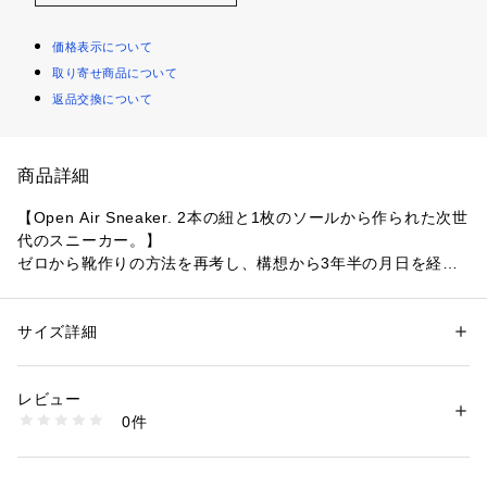
価格表示について
取り寄せ商品について
返品交換について
商品詳細
【Open Air Sneaker. 2本の紐と1枚のソールから作られた次世
代のスニーカー。】

ゼロから靴作りの方法を再考し、構想から3年半の月日を経て
完成した、革命的且つユニークなハイブリッド・フットウェ
ア。

サイズ詳細
性別：
メンズ
●つま先全体を広げるスペースを作ることによって、万人受け
カテゴリー：
シューズ
 ＞ 
スニーカー・スリッポン
素材：・アッパー：リサイクルプラスチック ・アウトソール：ラバー
するフィット感と快適な履き心地を実現

レビュー
●リサイクルプラスチック使用のバンジーコードとレース留め
商品番号：
3540000008883 
（モール）
0件
トグルが瞬時に足を固定し、しっかりとフィット

1028173 （ショップ）
●ミッドソールのクッションイングはサポート力を備え、高い
衝撃吸収を実現
