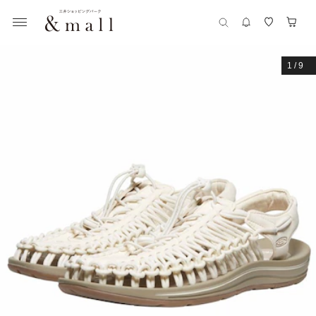
1
/
9