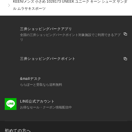
KEEN/メンズ 小さめ 1028173 UNEEK ユニーク キーン シューズ サンダ
ル ムラサキスポーツ
・・・・・・・・・・・・・・・・・・・・・・

★お気に入り登録のおすすめ★

お気に入り登録商品は、マイページにて現在の価格情報や在庫
三井ショッピングパークアプリ
状況の確認が可能です。

全国の三井ショッピングパークポイント対象施設でご利用できるアプ
お気に入り商品の再入荷通知も届いて便利！

リ
お買い物リストの管理に是非ご利用下さい。

・・・・・・・・・・・・・・・・・・・・・・
三井ショッピングパークポイント
&mallデスク
ららぽーと受取なら送料無料
LINE公式アカウント
お得なセール・クーポン情報配信中
初めての方へ