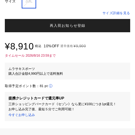
33L
サイズ
サイズ詳細を見る
再入荷お知らせ登録
¥8,910
10%OFF
¥9,900
税込
通常価格
タイムセール 2026/8/16 23:59まで
ムラサキスポーツ
購入合計金額4,990円以上で送料無料
取得予定ポイント数：
81 pt
提携クレジットカードで還元率UP
三井ショッピングパークカード《セゾン》なら更に¥100につき1pt還元！
お申し込み完了後、最短５分でご利用可能！
今すぐお申し込み