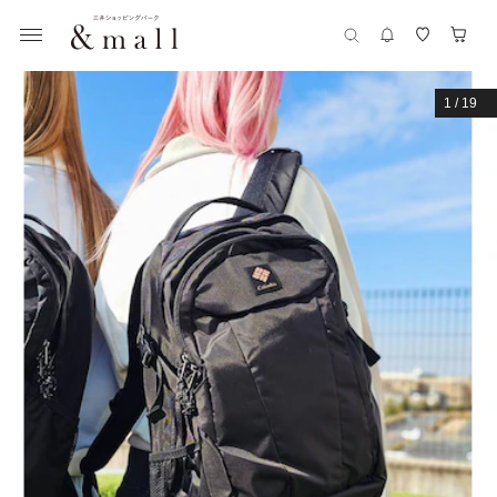
1
/
19