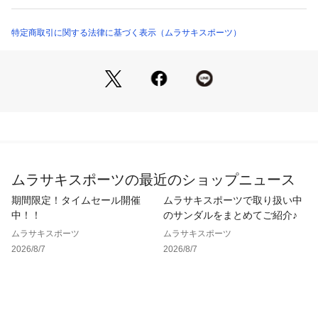
●セカンドコンパートメント内部に2つの小物用スリーブポケッ
商品番号：
3540000008869 
（モール）
ト

PU8708 （ショップ）
●背面にセキュリティーポケット

特定商取引に関する法律に基づく表示（ムラサキスポーツ）
●クッション性と通気性に優れたWave Pad仕様の背面構造

●夜間の視野性の考慮した、リフレクター入り引手コード

●取外し式チェストストラップ

※総柄プリントは裁断箇所により柄の出方が変わりますのでご
了承ください。

・オムニシールド：小雨や泥からプロテクト。フィールドで便
利な水をはじき、汚れをガードする機能。

・ピーファスフリー：PFAS(有機フッ素化合物）を含まない撥
ムラサキスポーツの最近のショップニュース
水加工製品には、PFASフリーと表記しております。

期間限定！タイムセール開催
ムラサキスポーツで取り扱い中
※掲載画像に関しましては、屋外や屋内での光の当たり方やパ
中！！
のサンダルをまとめてご紹介♪
ソコンやスマートフォンなどの閲覧環境によって実際の色味と
ムラサキスポーツ
ムラサキスポーツ
異なる場合がございます。予めご了承ください。

2026/8/7
2026/8/7
※サイト内でのカラー名と、お届け商品に記載されているカラ
ー名が異なる場合がございます。

※着用、お取り扱いの際は、商品についている品質表示とアテ
ンションタグを必ずご確認下さい。
