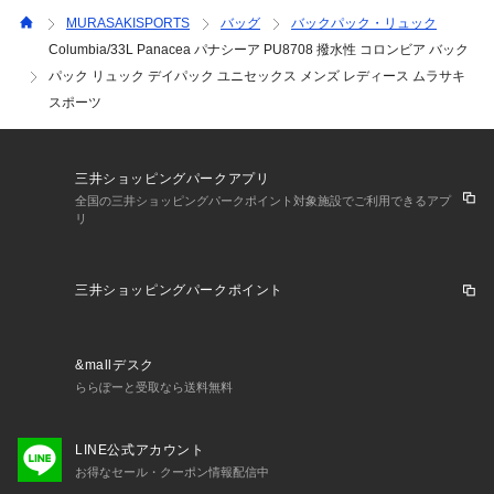
・・・・・・・・・・・・・・・・・・・・・・

MURASAKISPORTS
バッグ
バックパック・リュック
★お気に入り登録のおすすめ★

Columbia/33L Panacea パナシーア PU8708 撥水性 コロンビア バック
お気に入り登録商品は、マイページにて現在の価格情報や在庫
パック リュック デイパック ユニセックス メンズ レディース ムラサキ
状況の確認が可能です。

スポーツ
お買い物リストの管理に是非ご利用下さい。

・・・・・・・・・・・・・・・・・・・・・・

最新の入荷情報やスタッフコーデを毎日掲載中！

ムラサキスポーツららぽーと富士見店

三井ショッピングパークアプリ
Instagram【murasakisports_fujimi】

全国の三井ショッピングパークポイント対象施設でご利用できるアプ
リ
・・・・・・・・・・・・・・・・・・・・・・
三井ショッピングパークポイント
&mallデスク
ららぽーと受取なら送料無料
LINE公式アカウント
お得なセール・クーポン情報配信中