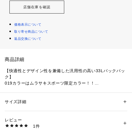
店舗在庫を確認
価格表示について
取り寄せ商品について
返品交換について
商品詳細
【快適性とデザイン性を兼備した汎用性の高い33Lバックパッ
ク】

019カラーはムラサキスポーツ限定カラー！！

●コロンビア独自のはっ水（撥水）機能「オムニシールド」

●アウトドアや日常使いと汎用性の高いバックパック

サイズ詳細
性別：
レディース
メンズ
●軽量かつ強度のバランスがとれた420デニールのナイロン素
カテゴリー：
バッグ
 ＞ 
バックパック・リュック
素材：Shell 1: 420D HD OX(ナイロン 100%) x Shell 2: 420D Nail Head
材

(ナイロン100%) (010、221、326、718、859カラー) 、Shell 1: 600D O
レビュー
●メインコンパートメント内部にPC（15インチ）対応のクッシ
X(ポリエステル100%) x Shell 2: 420D Nail Head(ナイロン100%) (011カ
1件
ョン入りオープンポケット

ラー)