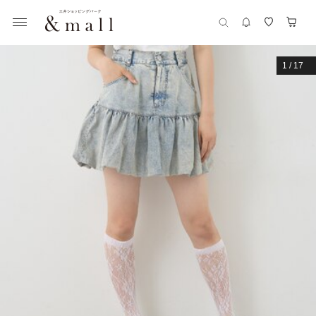
1
/
17