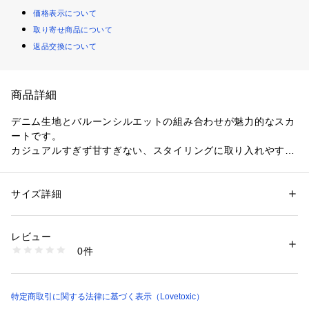
価格表示について
取り寄せ商品について
返品交換について
商品詳細
デニム生地とバルーンシルエットの組み合わせが魅力的なスカ
ートです。
カジュアルすぎず甘すぎない、スタイリングに取り入れやすい
デザイン。
さまざまなトップスと相性が良く、デイリー使いに重宝しま
す。
サイズ詳細
性別：
キッズ・ベビー
インナーパンツがついているのもうれしいポイントです。
カテゴリー：
ファッション
 ＞ 
パンツ
 ＞ 
その他パンツ
素材：表地：綿100% 裏地：ポリエステル100%
【おすすめの着用時期は秋冬シーズン】
生産国：中国
レビュー
【透け感】透けない
洗濯：液温は30℃を限度とし、洗濯機で弱い洗濯処理ができる
0件
【生地の厚さ】普通
漂白処理はできない
洗濯処理後のタンブル乾燥処理はできない
【伸縮性】なし
日陰でのつり干し乾燥がよい
【裏地】あり
アイロン仕上げ処理はできない
【ポケット】あり
特定商取引に関する法律に基づく表示（Lovetoxic）
ドライクリーニングができない
ウエットクリーニング処理ができる非常に弱い処理