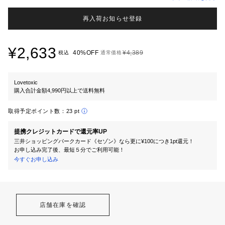
再入荷お知らせ登録
¥2,633
40%OFF
¥4,389
税込
通常価格
Lovetoxic
購入合計金額4,990円以上で送料無料
取得予定ポイント数：
23 pt
提携クレジットカードで還元率UP
三井ショッピングパークカード《セゾン》なら更に¥100につき1pt還元！
お申し込み完了後、最短５分でご利用可能！
今すぐお申し込み
店舗在庫を確認