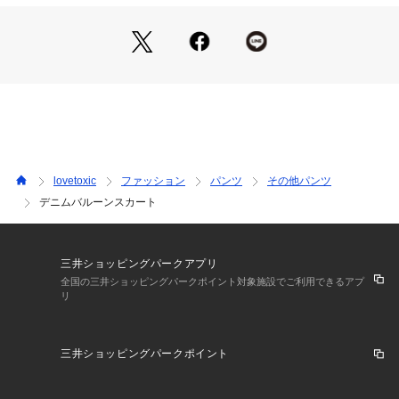
【アジャスター】あり
裏返してネット使用
※詳しい洗濯方法については、商品の品質表示タグをご覧ください
商品番号：
3510000002348 
（モール）
8353106 （ショップ）
lovetoxic
ファッション
パンツ
その他パンツ
デニムバルーンスカート
三井ショッピングパークアプリ
全国の三井ショッピングパークポイント対象施設でご利用できるアプ
リ
三井ショッピングパークポイント