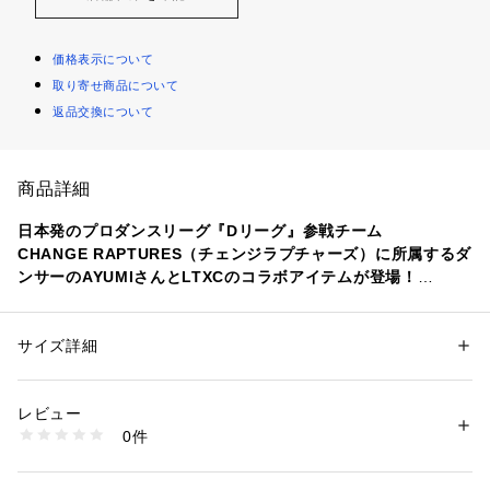
価格表示について
取り寄せ商品について
返品交換について
商品詳細
日本発のプロダンスリーグ『Dリーグ』参戦チーム
CHANGE RAPTURES（チェンジラプチャーズ）に所属するダ
ンサーのAYUMIさんとLTXCのコラボアイテムが登場！
トレンドのオーバーシルエットや映えカラーのアイテムはダン
ス衣装にはもちろんストリートファッションが気になるコにも
サイズ詳細
性別：
キッズ・ベビー
おすすめ☆
カテゴリー：
ファッション
 ＞ 
トップス
 ＞ 
Tシャツ・カットソー
素材：綿61% ポリエステル39%
大人も着られます！
生産国：中国
レビュー
洗濯：液温は30℃を限度とし、洗濯機で弱い洗濯処理ができる
0件
ダンスに使いやすいルーズなシルエットのTシャツです。
漂白処理はできない
洗濯処理後のタンブル乾燥処理はできない
左右で異なるデザインが遊び心あふれるポイント。
日陰でのつり干し乾燥がよい
ロゴにはAYUMIさんからのメッセージが込められています。
アイロン仕上げ処理はできない