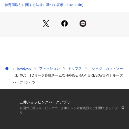
吸水速乾の機能を備えており、暑い日のお出かけにも活躍する
特定商取引に関する法律に基づく表示（Lovetoxic）
ドライクリーニングができない
ウエットクリーニング処理ができる非常に弱い処理
アイテムです。
裏返してネット使用
※詳しい洗濯方法については、商品の品質表示タグをご覧ください
■POINT
商品番号：
3510000002320 
（モール）
7753213 （ショップ）
ビッグシルエットなTシャツは丈が長くなりすぎないよう”身幅
が広めで程よい丈感”がこだわり！
【透け感】透けない
【生地の厚さ】普通
【伸縮性】あり
【裏地】なし
lovetoxic
ファッション
トップス
Tシャツ・カットソー
【ポケット】なし
【LTXC】【Dリーグ参戦チーム/CHANGE RAPTURES/AYUMI】ルーズ
【アジャスター】なし
ハーフTシャツ
＃ダンス　＃dance　＃ダンサー　＃ダンスウェア　＃レッス
ン着  　＃レッスン　＃イベント　＃高校生　＃中学生　＃小
学生　＃高学年　＃レディース　＃ティーン　＃ガールズ　＃
三井ショッピングパークアプリ
ダンス衣装
全国の三井ショッピングパークポイント対象施設でご利用できるアプ
リ