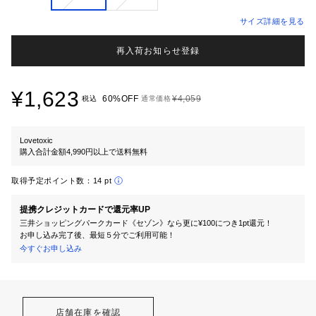
サイズ詳細を見る
再入荷お知らせ登録
¥1,623
60%OFF
¥4,059
税込
通常価格
Lovetoxic
購入合計金額4,990円以上で送料無料
取得予定ポイント数：
14 pt
提携クレジットカードで還元率UP
三井ショッピングパークカード《セゾン》なら更に¥100につき1pt還元！
お申し込み完了後、最短５分でご利用可能！
今すぐお申し込み
店舗在庫を確認