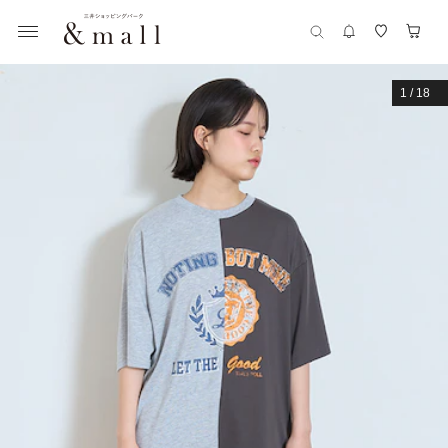
1
/
18