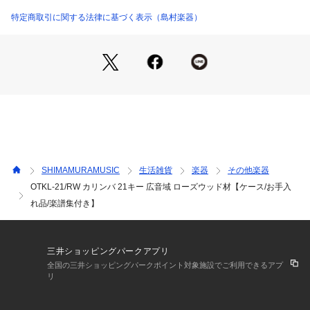
低音から高音まで幅広い音域をムラなく再現、輪郭のハッキリ
とした硬質な音色が特長です。
特定商取引に関する法律に基づく表示（島村楽器）
※天然の木材を使用しておりますので、杢目や色合いはイメー
ジと異なる場合がございます。
【10曲のカリンバ用楽譜集が入っています♪】
カリンバのキーに見立てて楽譜で、手にしたその日から演奏を
楽しめます。曲目は個々の演奏レベルに合わせて楽しむことが
できるよう難易度が設定されています。★の数が増えるとより
難しくなりますが、メロディーラインの音符に色が付けられて
いるので、難しく感じたときは色のついた音符のみを弾きまし
SHIMAMURAMUSIC
生活雑貨
楽器
その他楽器
ょう♪
OTKL-21/RW カリンバ 21キー 広音域 ローズウッド材【ケース/お手入
れ品/楽譜集付き】
【セット内容】
(1)ソフトケース (2)クロス (3)指サック×2 (4)キーステッカー
 (5)キー調整用ハンマー
マニュアル＆カリンバ用楽譜集
三井ショッピングパークアプリ
全国の三井ショッピングパークポイント対象施設でご利用できるアプ
【カリンバ SPEC】
リ
キー：21キー
チューニング：C(F4～E3)