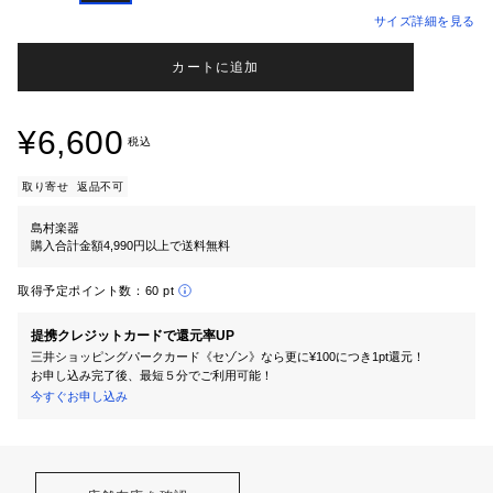
サイズ詳細を見る
カートに追加
¥6,600
税込
取り寄せ
返品不可
島村楽器
購入合計金額4,990円以上で送料無料
取得予定ポイント数：
60 pt
提携クレジットカードで還元率UP
三井ショッピングパークカード《セゾン》なら更に¥100につき1pt還元！
お申し込み完了後、最短５分でご利用可能！
今すぐお申し込み