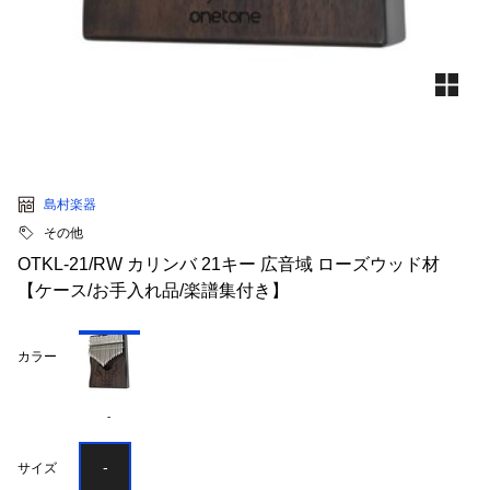
島村楽器
その他
OTKL-21/RW カリンバ 21キー 広音域 ローズウッド材
【ケース/お手入れ品/楽譜集付き】
カラー
-
-
サイズ