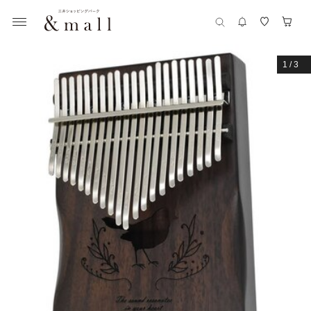
1
/
3