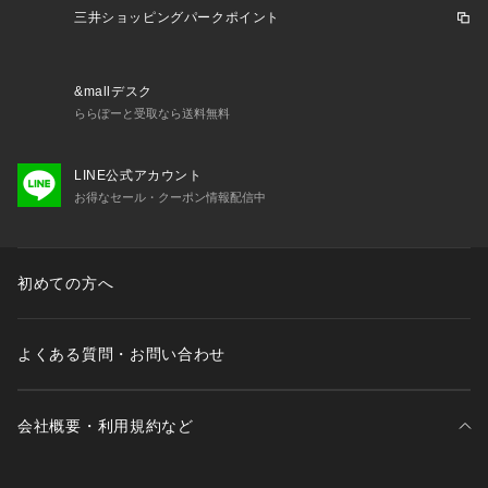
サイズ：横幅 131～140mm、高さ 186cm、奥行き 32mm(キ
三井ショッピングパークポイント
ー除く)
材質：ローズウッド
&mallデスク
商品コード：4534853015745
ららぽーと受取なら送料無料
LINE公式アカウント
お得なセール・クーポン情報配信中
初めての方へ
よくある質問・お問い合わせ
会社概要・利用規約など