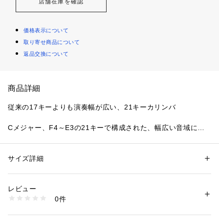
店舗在庫を確認
価格表示について
取り寄せ商品について
返品交換について
商品詳細
従来の17キーよりも演奏幅が広い、21キーカリンバ
Cメジャー、F4～E3の21キーで構成された、幅広い音域に対
応するカリンバです。
従来の17キーよりも低音域の幅が増え、より表現力豊かな演奏
が楽しめます。
サイズ詳細
性別：
レディース
メンズ
カテゴリー：
生活雑貨
 ＞ 
楽器
 ＞ 
その他楽器
材質・・・ローズウッド
レビュー
商品番号：
3500000047289 
（モール）
0件
高級家具やハイエンドギターにも用いられるローズウッド材を
mt0129040 （ショップ）
贅沢に使用。