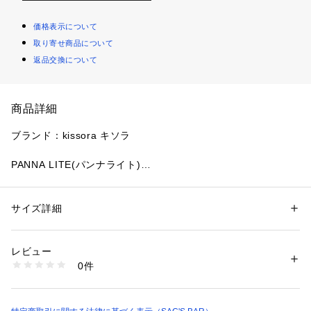
価格表示について
取り寄せ商品について
返品交換について
商品詳細
ブランド：kissora キソラ

PANNA LITE(パンナライト)

インドのSSC社(LWGゴールドレート取得)にて生産される山羊
革を使用しております。環境に負荷のかかるクロームを可能な
限り使用しない、SGDsに対応したタンナーです。表面を軽く
サイズ詳細
性別：
レディース
擦りワックスを染み込ませることで、しっとりとした質感に仕
カテゴリー：
ファッション
 ＞ 
財布・ケース
 ＞ 
財布
タグ：
レディース
財布
長財布
プレゼント
上がっていますが、使い込むことで色が深まりツヤが出ます。

素材：山羊革
レビュー
生産国：日本製
0件
商品番号：
3480000000606 
（モール）
kissora-KIEN-168 （ショップ）
サイズ：約W20×H9.5×D2cm

重量：約130g
