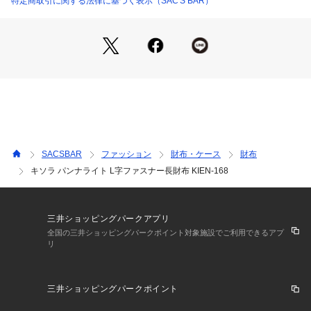
特定商取引に関する法律に基づく表示（SAC'S BAR）
素材：山羊革

仕様：L字ファスナー式開閉

内側：札入れ×2

小銭入れ×1

カードポケット×16

片マチ付フリーポケット×2

背面：オープンポケット×1

備考：日本製

SACSBAR
ファッション
財布・ケース
財布
キソラ パンナライト L字ファスナー長財布 KIEN-168
ご注意ください：

● 商品の画像は、できるだけ商品に近いカラーにて掲載をして
おります。 お客様のモニターの発色または設定により、実際
三井ショッピングパークアプリ
の色味と異なる場合もあります。あらかじめご了承ください。

全国の三井ショッピングパークポイント対象施設でご利用できるアプ
リ
● メーカーサイズ、もしくは実際に測った寸法となります。商
品の素材等の個体差により、若干サイズのばらつきがありま
す。サイズはあくまでも目安としてお考えください。

三井ショッピングパークポイント
● 天然皮革・素材を使用している商品によっては、天然素材の
特性上、部位により風合いやシミ・シワ感や焦げ、濃淡など多