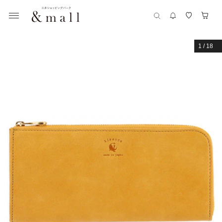
1
/
18