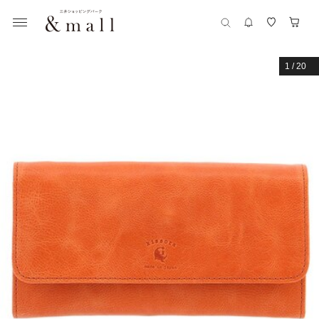
1
/
20