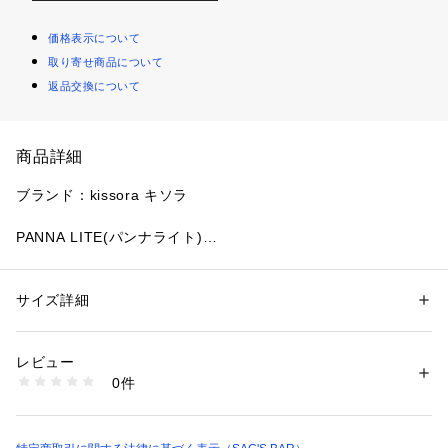
価格表示について
取り寄せ商品について
返品交換について
商品詳細
ブランド：kissora キソラ

PANNA LITE(パンナライト)

インドのSSC社(LWGゴールドレート取得)にて生産される山羊
革を使用しております。環境に負荷のかかるクロームを可能な
限り使用しない、SGDsに対応したタンナーです。表面を軽く
サイズ詳細
性別：
レディース
擦りワックスを染み込ませることで、しっとりとした質感に仕
カテゴリー：
ファッション
 ＞ 
財布・ケース
 ＞ 
財布
タグ：
レディース
財布
長財布
プレゼント
上がっていますが、使い込むことで色が深まりツヤが出ます。

素材：山羊革
レビュー
生産国：日本製
0件
商品番号：
3480000000605 
（モール）
kissora-KIEN-167 （ショップ）
サイズ：約W17.5×H10×D3cm

重量：約140g
