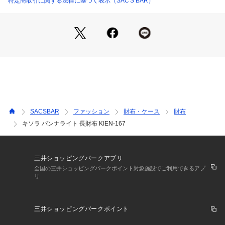
特定商取引に関する法律に基づく表示（SAC'S BAR）
素材：山羊革

仕様：スナップボタン式開閉(2段階調節有)

内側：札入れ×2

ファスナーポケット×1

カードポケット×10

フリーポケット×1

BOX小銭入れ×1

背面：オープンポケット×1

SACSBAR
ファッション
財布・ケース
財布
備考：日本製

キソラ パンナライト 長財布 KIEN-167
ご注意ください：

● 商品の画像は、できるだけ商品に近いカラーにて掲載をして
三井ショッピングパークアプリ
おります。 お客様のモニターの発色または設定により、実際
全国の三井ショッピングパークポイント対象施設でご利用できるアプ
リ
の色味と異なる場合もあります。あらかじめご了承ください。

● メーカーサイズ、もしくは実際に測った寸法となります。商
品の素材等の個体差により、若干サイズのばらつきがありま
三井ショッピングパークポイント
す。サイズはあくまでも目安としてお考えください。

● 天然皮革・素材を使用している商品によっては、天然素材の