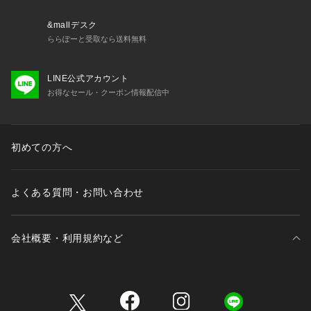
特性上、部位により風合いやシミ・シワ感や焦げ、濃淡など多
少の個体差がある場合があります。あらかじめご了承くださ
&mallデスク
い。
ららぽーと受取なら送料無料
LINE公式アカウント
お得なセール・クーポン情報配信中
初めての方へ
よくある質問・お問い合わせ
会社概要・利用規約など
三井不動産が展開する商業施設一覧