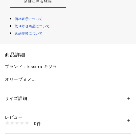
店舗在庫を確認
価格表示について
取り寄せ商品について
返品交換について
商品詳細
ブランド：kissora キソラ

オリーブヌメ

ベジタブルタンニン鞣し＆オリーブオイル仕上げを行った国産
牛革というナチュラルな素材を使用した長財布です。染料仕上
げで表面加工も最小限なので、使い込むほど柔らかく馴染みや
サイズ詳細
性別：
レディース
すく色が深まってきます。シンプルなデザインで様々なシーン
カテゴリー：
ファッション
 ＞ 
財布・ケース
 ＞ 
財布
タグ：
レディース
財布
長財布
プレゼント
で活躍してくれます。

素材：牛革
レビュー
生産国：日本製
0件
商品番号：
3480000000575 
（モール）
kissora-KIEN-159 （ショップ）
サイズ：約W19.5×H9.5×D2cm
