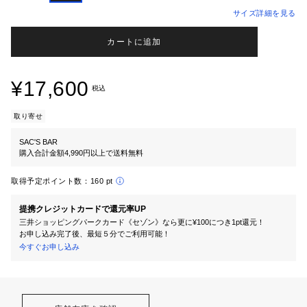
サイズ詳細を見る
カートに追加
¥17,600
税込
取り寄せ
SAC'S BAR
購入合計金額4,990円以上で送料無料
取得予定ポイント数：
160 pt
提携クレジットカードで還元率UP
三井ショッピングパークカード《セゾン》なら更に¥100につき1pt還元！
お申し込み完了後、最短５分でご利用可能！
今すぐお申し込み