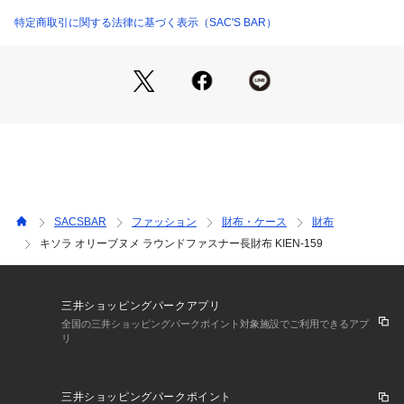
重量：約185g

特定商取引に関する法律に基づく表示（SAC'S BAR）
素材：牛革

仕様：ラウンドファスナー式開閉

内側：L字ファスナー式小銭入れ×1(仕切り有り)

札入れ×2

フリーポケット×4

カードポケット×12

背面：フリーポケット×1

備考：日本製

SACSBAR
ファッション
財布・ケース
財布
●天然皮革のため、摩擦や水分付着により色落ち、色移りする
キソラ オリーブヌメ ラウンドファスナー長財布 KIEN-159
ことがありますのでご注意ください。水などで濡れた場合は、
柔らかい布で叩くようにして十分に水分を取り陰干してくださ
い。

三井ショッピングパークアプリ
全国の三井ショッピングパークポイント対象施設でご利用できるアプ
リ
ご注意ください：

● 商品の画像は、できるだけ商品に近いカラーにて掲載をして
おります。 お客様のモニターの発色または設定により、実際
三井ショッピングパークポイント
の色味と異なる場合もあります。あらかじめご了承ください。
