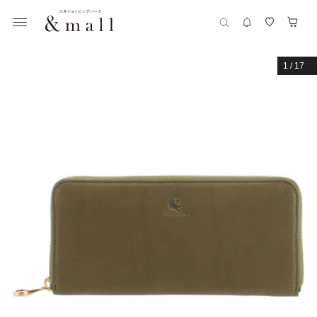
1
/
17