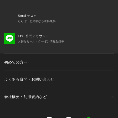
● メーカーサイズ、もしくは実際に測った寸法となります。商
品の素材等の個体差により、若干サイズのばらつきがありま
す。サイズはあくまでも目安としてお考えください。

&mallデスク
● 天然皮革・素材を使用している商品によっては、天然素材の
ららぽーと受取なら送料無料
特性上、部位により風合いやシミ・シワ感や焦げ、濃淡など多
少の個体差がある場合があります。あらかじめご了承くださ
LINE公式アカウント
い。
お得なセール・クーポン情報配信中
初めての方へ
よくある質問・お問い合わせ
会社概要・利用規約など
三井不動産が展開する商業施設一覧