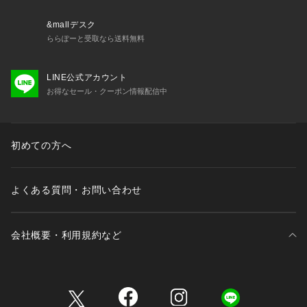
品の素材等の個体差により、若干サイズのばらつきがありま
す。サイズはあくまでも目安としてお考えください。

&mallデスク
● 天然皮革・素材を使用している商品によっては、天然素材の
ららぽーと受取なら送料無料
特性上、部位により風合いやシミ・シワ感や焦げ、濃淡など多
少の個体差がある場合があります。あらかじめご了承くださ
LINE公式アカウント
い。
お得なセール・クーポン情報配信中
初めての方へ
よくある質問・お問い合わせ
会社概要・利用規約など
三井不動産が展開する商業施設一覧