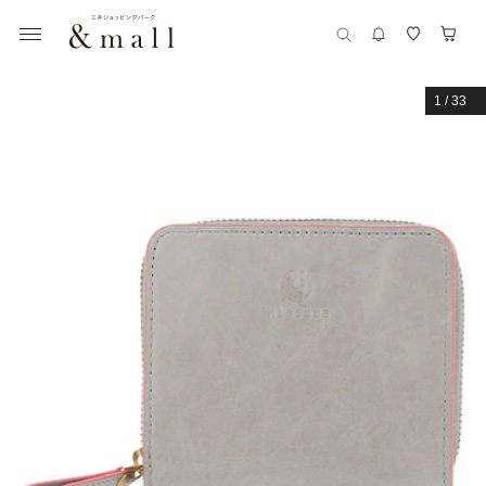
1
/
33