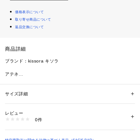
価格表示について
取り寄せ商品について
返品交換について
商品詳細
ブランド：kissora キソラ

アテネ

1970年代に欧州で流行した革加工されたシリーズを現代に復
刻。軽くつややかでソフトな牛革を使用しています。穀物系ア
ニリン染料で染色し、独特なビンテージ感を表現したシリーズ
サイズ詳細
性別：
レディース
です。

カテゴリー：
ファッション
 ＞ 
財布・ケース
 ＞ 
財布
タグ：
レディース
財布
プレゼント
素材：イタリア牛革
レビュー
生産国：日本製
0件
サイズ：約W10×H9×D3cm

商品番号：
3480000000567 
（モール）
kissora-KIVP-062 （ショップ）
重量：約90g

素材：イタリア牛革
