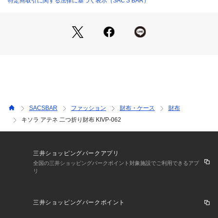
特定商取引に関する法律に基づく表示（SAC'S BAR）
仕様：スナップボタン式開閉

内側：カードポケット×8

札入れ×1

背面：ラウンドファスナー式小銭入れ×1(仕切り有り、フリー
ポケット×2)

備考：日本製

この商品は本革を使用していますので水気に弱く、濡れた状態
でのご使用や摩擦等により色落ちする場合がございます。

SACSBAR
ファッション
財布・ケース
財布
色移りを避ける為、淡色系の衣服を着用の際は特にご注意くだ
キソラ アテネ 二つ折り財布 KIVP-062
さい。

もし、雨などで濡れた場合は、よく乾燥(自然乾燥)させてから
ご使用ください。

三井ショッピングパークアプリ
全国の三井ショッピングパークポイント対象施設でご利用できるアプ
リ
ご注意ください：

● 商品の画像は、できるだけ商品に近いカラーにて掲載をして
おります。 お客様のモニターの発色または設定により、実際
三井ショッピングパークポイント
の色味と異なる場合もあります。あらかじめご了承ください。

● メーカーサイズ、もしくは実際に測った寸法となります。商