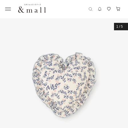
1
/
5