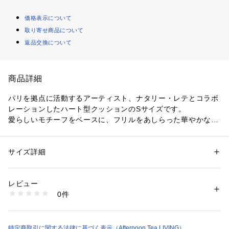
価格表示について
取り寄せ商品について
返品交換について
商品詳細
パリを拠点に活動するアーティスト、ナタリー・レテとコラボ
レーションしたハート型クッションのSサイズです。
愛らしいモチーフをベースに、フリルをあしらった華やかなデ
ザイン。生地には綿100％を使用し、やわらかく肌当たりの良
い質感に仕上げました。全面に小花柄をちりばめ、ワンポイン
トでお花の刺繍を施しています。インテリアのアクセントとし
サイズ詳細
性別：
レディース
てソファやベッドに飾るのも、同シリーズのLサイズクッショ
カテゴリー：
家具・インテリア
 ＞ 
ラグ・マット・カーペット
 ＞ 
ラグ・ラ
グマット
ンと並べるのもおすすめ。ご家庭で手洗いが可能なので、いつ
素材：生地：綿100％
レビュー
でも清潔にお使いいただけます。
詰め物：ポリエステル100％
0件
生産国：中国製
洗濯：手洗い〇
Artist | Nathalie Lete（ナタリー・レテ）
※詳しい洗濯方法については、商品の品質表示タグをご覧ください
フランス在住のイラストレーター。幸せに満ちあふれつつ、ど
商品番号：
3460000019747 
（モール）
こかシニカルさも漂う作品は世界中で人気です。
特定商取引に関する法律に基づく表示（Afternoon Tea LIVING）
JS31-26200771 （ショップ）