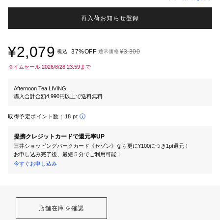
再入荷お知らせ登録
¥2,079
37%OFF
¥3,300
税込
通常価格
タイムセール 2026/8/28 23:59まで
Afternoon Tea LIVING
購入合計金額4,990円以上で送料無料
取得予定ポイント数：
18 pt
提携クレジットカードで還元率UP
三井ショッピングパークカード《セゾン》なら更に¥100につき1pt還元！
お申し込み完了後、最短５分でご利用可能！
今すぐお申し込み
店舗在庫を確認