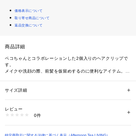
価格表示について
取り寄せ商品について
返品交換について
商品詳細
ペコちゃんとコラボレーションした2個入りのヘアクリップで
す。
メイクや洗顔の際、前髪を仮留めするのに便利なアイテム。テ
ィーカップを手にしたペコちゃんモチーフと、ミルキーモチー
フをセットにしました。かわいらしいデザインで、毎日の身支
度タイムを少し楽しく過ごせそう。クリップを外した後、髪に
サイズ詳細
性別：
レディース
跡がつきにくいのもポイントです。
カテゴリー：
コスメ・ビューティー
 ＞ 
美容ケアグッズ
 ＞ 
その他美容ケア
グッズ
先端に尖った箇所がありますのでご注意ください。
素材：アクリル樹脂・鉄
レビュー
小さな部品があります。誤ってお子様が口に入れないようご注
生産国：日本製
0件
意ください。
商品番号：
3460000019685 
（モール）
JT96-26202366 （ショップ）
本品をつけたままドライヤーを使用しないでください。
特定商取引に関する法律に基づく表示（Afternoon Tea LIVING）