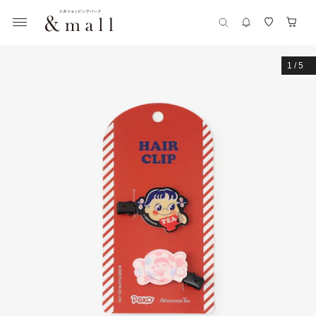
1
/
5