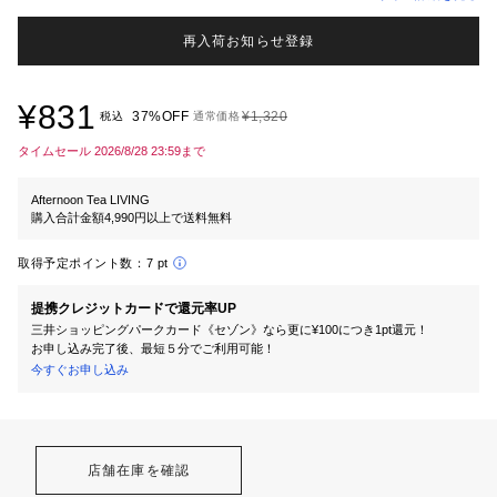
再入荷お知らせ登録
¥831
37%OFF
¥1,320
税込
通常価格
タイムセール 2026/8/28 23:59まで
Afternoon Tea LIVING
購入合計金額4,990円以上で送料無料
取得予定ポイント数：
7 pt
提携クレジットカードで還元率UP
三井ショッピングパークカード《セゾン》なら更に¥100につき1pt還元！
お申し込み完了後、最短５分でご利用可能！
今すぐお申し込み
店舗在庫を確認