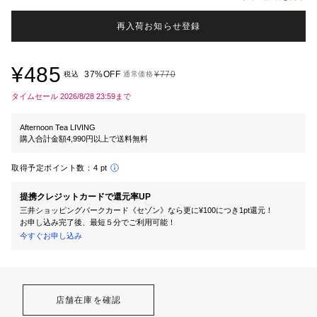
再入荷お知らせ登録
¥485
37%OFF
¥770
税込
通常価格
タイムセール 2026/8/28 23:59まで
Afternoon Tea LIVING
購入合計金額4,990円以上で送料無料
取得予定ポイント数：
4 pt
提携クレジットカードで還元率UP
三井ショッピングパークカード《セゾン》なら更に¥100につき1pt還元！
お申し込み完了後、最短５分でご利用可能！
今すぐお申し込み
店舗在庫を確認