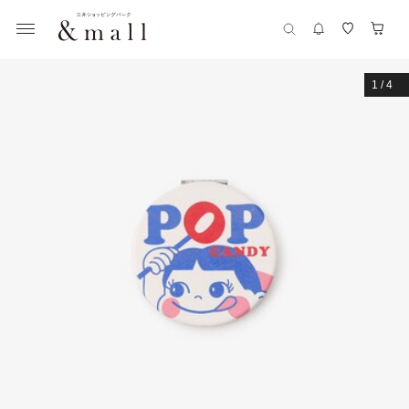
1
/
4