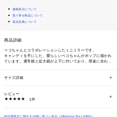
価格表示について
取り寄せ商品について
返品交換について
商品詳細
ペコちゃんとコラボレーションしたミニミラーです。
キャンディを手にした、愛らしいペコちゃんがポップに描かれ
ています。通常鏡と拡大鏡が上下に付いており、用途に合わせ
て使い分けられるのが特徴。コンパクトなサイズ感で持ち運び
やすく、バッグやポーチにすっきりと収納できます。サッと取
り出してすぐ身だしなみを確認でき、日常の必需品として活躍
サイズ詳細
性別：
レディース
するアイテムです。
カテゴリー：
コスメ・ビューティー
 ＞ 
美容ケアグッズ
 ＞ 
その他美容ケア
グッズ
2倍拡大鏡
素材：ポリウレタン・スチール・ミラー
レビュー
生産国：中国製
1件
商品番号：
3460000019667 
（モール）
JT96-26202035 （ショップ）
特定商取引に関する法律に基づく表示（Afternoon Tea LIVING）