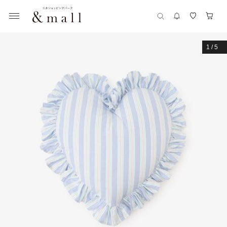
1
/
5