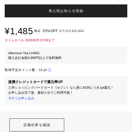
再入荷お知らせ登録
¥1,485
55%OFF
¥3,300
税込
通常価格
タイムセール 2026/8/28 23:59まで
Afternoon Tea LIVING
購入合計金額4,990円以上で送料無料
取得予定ポイント数：
13 pt
提携クレジットカードで還元率UP
三井ショッピングパークカード《セゾン》なら更に¥100につき1pt還元！
お申し込み完了後、最短５分でご利用可能！
今すぐお申し込み
店舗在庫を確認