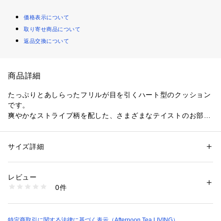
価格表示について
取り寄せ商品について
返品交換について
商品詳細
たっぷりとあしらったフリルが目を引くハート型のクッション
です。
爽やかなストライプ柄を配した、さまざまなテイストのお部屋
に馴染みやすい色合いとフォルム。ソファやベッドに置くだけ
で空間のアクセントになり、日常のくつろぎ時間にも重宝する
アイテムです。ご家庭で丸洗いができるウォッシャブル仕様
サイズ詳細
性別：
レディース
で、お手入れしやすく清潔な状態を保てます。
カテゴリー：
家具・インテリア
 ＞ 
ラグ・マット・カーペット
 ＞ 
ラグ・ラ
グマット
1点ごとに柄の出方が違うことがあります。
素材：綿100％
レビュー
生産国：インド製
0件
洗濯：手洗い〇
※詳しい洗濯方法については、商品の品質表示タグをご覧ください
商品番号：
3460000019583 
（モール）
JS29-26200496 （ショップ）
特定商取引に関する法律に基づく表示（Afternoon Tea LIVING）