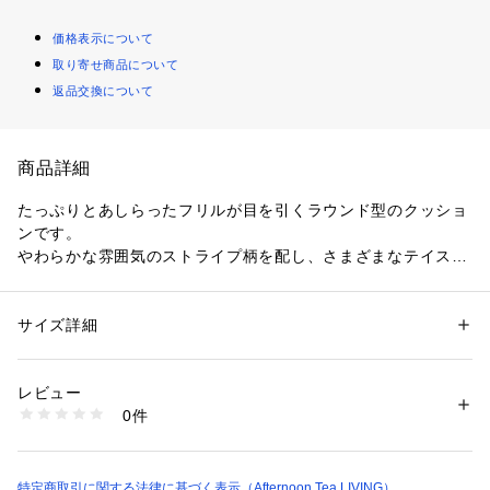
価格表示について
取り寄せ商品について
返品交換について
商品詳細
たっぷりとあしらったフリルが目を引くラウンド型のクッショ
ンです。
やわらかな雰囲気のストライプ柄を配し、さまざまなテイスト
のお部屋に馴染みやすい色合いとフォルムに仕上げました。ソ
ファやベッドに置くだけで空間のアクセントになり、日常のく
つろぎ時間にも重宝するアイテム。ご家庭で丸洗いができるウ
サイズ詳細
性別：
レディース
ォッシャブル仕様のため、お手入れしやすく清潔な状態を保て
カテゴリー：
家具・インテリア
 ＞ 
ラグ・マット・カーペット
 ＞ 
ラグ・ラ
グマット
ます。
素材：綿100％
レビュー
1点ごとに柄の出方が違うことがあります。
生産国：インド製
0件
洗濯：手洗い〇
※詳しい洗濯方法については、商品の品質表示タグをご覧ください
商品番号：
3460000019582 
（モール）
JS29-26200497 （ショップ）
特定商取引に関する法律に基づく表示（Afternoon Tea LIVING）