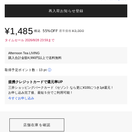
再入荷お知らせ登録
¥1,485
55%OFF
¥3,300
税込
通常価格
タイムセール 2026/8/28 23:59まで
Afternoon Tea LIVING
購入合計金額4,990円以上で送料無料
取得予定ポイント数：
13 pt
提携クレジットカードで還元率UP
三井ショッピングパークカード《セゾン》なら更に¥100につき1pt還元！
お申し込み完了後、最短５分でご利用可能！
今すぐお申し込み
店舗在庫を確認