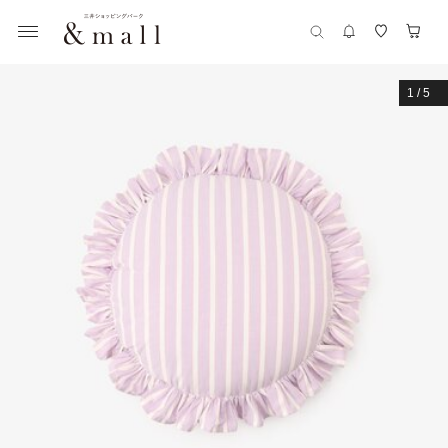
1
/
5