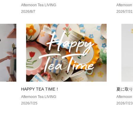
円クーポン！2点以上で10％、3点以上で15％O
Afternoon Tea LIVING
Afternoon
FF！
2026/8/7
2026/7/31
HAPPY TEA TIME！
夏に取り
Afternoon Tea LIVING
Afternoon
2026/7/25
2026/7/23