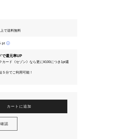
円以上で送料無料
5 pt
ドで還元率UP
カード《セゾン》なら更に¥100につき1pt還
短５分でご利用可能！
カートに追加
を確認