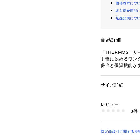
価格表示につ
取り寄せ商品
返品交換につ
商品詳細
「THERMOS（
手軽に飲めるワン
保冷と保温機能が
ス製の真空二重構
にフタが開く誤作
チのフラワーアー
サイズ詳細
性別：
レディース
めるデザインに仕上
カテゴリー：
生活雑
水筒
るので通勤、通学
素材：内びん：ステ
レビュー
もぴったりです。
胴部：ステンレス鋼
0件
食器洗浄機×（パ
フタ・せん本体・飲
フタパッキン・せん
ーブン×
生産国：マレーシア
保温効力/63℃以
商品番号：
34600000
保冷効力/10℃以
特定商取引に関する法律に基づ
JQ44-26100007
バッグなどに入れ