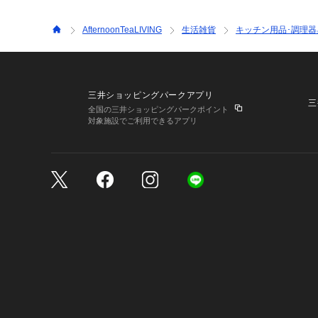
AfternoonTeaLIVING
生活雑貨
キッチン用品･調理器
三井ショッピングパークアプリ
三
全国の三井ショッピングパークポイント
対象施設でご利用できるアプリ
三井不動産が展開する商
サイトのご利用上の注