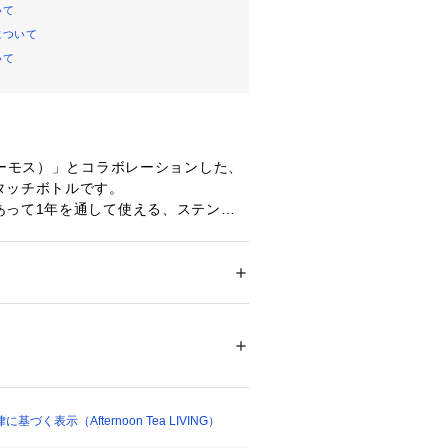
いて
について
いて
サーモス）」とコラボレーションした、
タッチボトルです。
あって1年を通して使える、ステンレ
造が特徴。ロックリング式なので勝手
動を防止します。本体には繊細なタッ
トをあしらい、幅広い世代の方が楽し
げました。容量500mLとたっぷり入
貨
 ＞ 
キッチン用品･調理器具
 ＞ 
お弁当箱・
はもちろん、1日外出する日のお供に
ンレス鋼
（アクリル樹脂塗装）
ッキン〇）、電子レンジ×、直火×、オ
み口：ポリプロピレン
パッキン：シリコーンゴム
製
上（6時間）
19278 
（モール）
下（6時間）
く表示（Afternoon Tea LIVING）
 （ショップ）
て持ち運ぶ際は、本体を縦置きにして