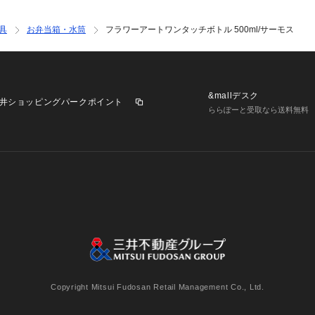
具
お弁当箱・水筒
フラワーアートワンタッチボトル 500ml/サーモス
&mallデスク
井ショッピングパークポイント
ららぽーと受取なら送料無料
業施設一覧
三井不動産が展開する商業施設への出店をご検討の方へ
意
個人情報保護方針
個人情報の取り扱いについて
利用者情
Copyright Mitsui Fudosan Retail Management Co., Ltd.