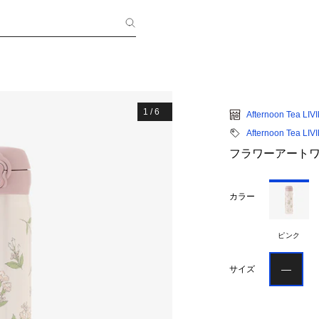
1
/
6
Afternoon Tea LIV
Afternoon Tea LIV
フラワーアートワン
カラー
ピンク
―
サイズ