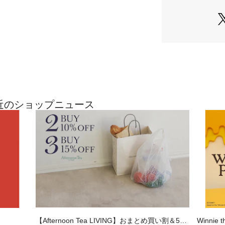
ください。
ドライアイス、炭
の、スープなどの
どは、中に入れな
塩素系漂白剤、シ
剤、アルカリ性洗
はお避けください
1点ごとに柄の出
NGの最近のショップニュース
【Afternoon Tea LIVING】おまとめ買い割＆500
Winnie t