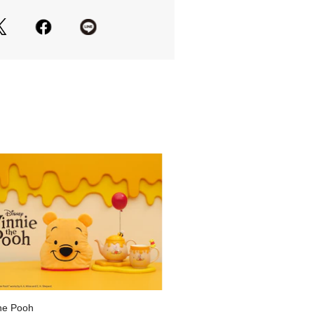
酸飲料や牛乳などの腐敗しやすいも
塩分を含んだもの、果肉やお茶の葉な
いでください。
ンナー、ベンジン、金属たわし、研磨
剤、オレンジオイル系洗剤等のご使用
。
方が違うことがあります。
he Pooh