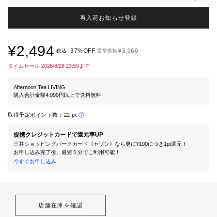
再入荷お知らせ登録
¥2,494
37%OFF
¥3,960
税込
通常価格
タイムセール 2026/8/28 23:59まで
Afternoon Tea LIVING
購入合計金額4,990円以上で送料無料
取得予定ポイント数：
22 pt
提携クレジットカードで還元率UP
三井ショッピングパークカード《セゾン》なら更に¥100につき1pt還元！
お申し込み完了後、最短５分でご利用可能！
今すぐお申し込み
店舗在庫を確認