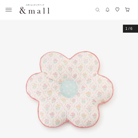
1
/
6