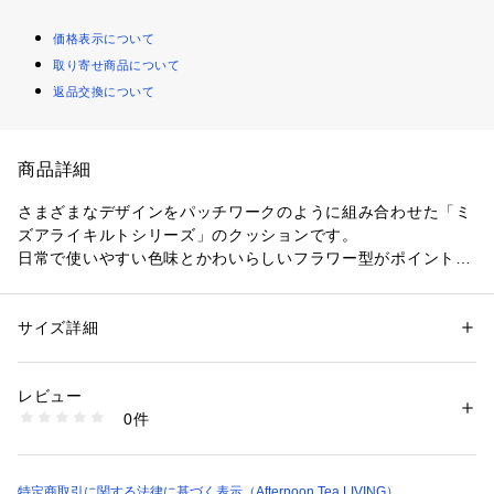
価格表示について
取り寄せ商品について
返品交換について
商品詳細
さまざまなデザインをパッチワークのように組み合わせた「ミ
ズアライキルトシリーズ」のクッションです。
日常で使いやすい色味とかわいらしいフラワー型がポイント。
やわらかくナチュラルな風合いで、ソファやベッドまわりのア
クセントとしてもおすすめ。水で洗えるウォッシャブル仕様に
なっており、ご家庭で簡単にお手入れできます。
サイズ詳細
性別：
レディース
1点ごとに柄の出方が違うことがあります。
カテゴリー：
家具・インテリア
 ＞ 
ラグ・マット・カーペット
 ＞ 
ラグ・ラ
グマット
素材：生地：綿100％
レビュー
詰め物：ポリエステル100％
0件
生産国：中国製
洗濯：手洗い〇
※詳しい洗濯方法については、商品の品質表示タグをご覧ください
商品番号：
3460000019147 
（モール）
特定商取引に関する法律に基づく表示（Afternoon Tea LIVING）
JS39-26200652 （ショップ）