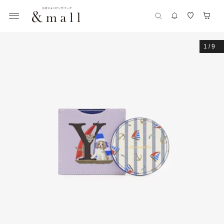
1
/
9