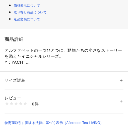
価格表示について
取り寄せ商品について
返品交換について
商品詳細
アルファベットの一つひとつに、動物たちの小さなストーリー
を添えたイニシャルシリーズ。
Y：YACHT
ヨットに乗る犬と猫
夢を追う犬と、魚を探す猫の旅が始まる
サイズ詳細
性別：
レディース
携帯に便利な合皮素材のイニシャルケース付きミラーです。
カテゴリー：
コスメ・ビューティー
 ＞ 
美容ケアグッズ
 ＞ 
その他美容ケア
グッズ
ケースに大きく「Y」のイニシャルと動物たちのアートをプリ
素材：ミラー：ガラス・合成皮革
レビュー
ントし、ミラー裏面に船やイカリ、お魚をモチーフにした総柄
ケース：合成皮革
0件
を施してポップなデザインに仕上げました。ケースはミラーが
生産国：中国製
商品番号：
3460000018003 
（モール）
ぴったり収まる形状なので、鏡に傷や汚れが付きにくいのもう
JN77-25104965 （ショップ）
れしいところ。スリムで軽量なため、ポーチやバッグの中でか
さばりにくく、デイリーシーンの持ち運びに重宝します。リッ
特定商取引に関する法律に基づく表示（Afternoon Tea LIVING）