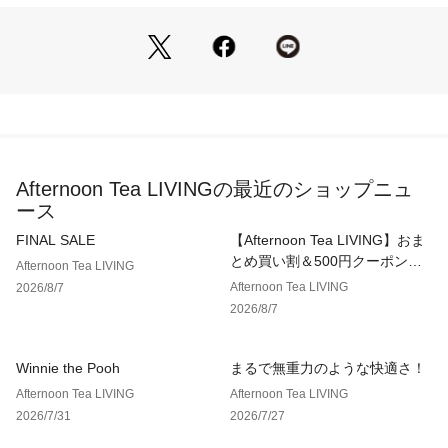
プやアイラインなど、ちょっとしたメイク直しに活躍するサイ
ズ感が魅力です。
ご自分用にはもちろん、ご家族やご友人へのギフトにもいかが
でしょうか。
1点ごとに柄の出方が違うことがあります。
Afternoon Tea LIVINGの最近のショップニュ
ース
FINAL SALE
【Afternoon Tea LIVING】おま
とめ買い割＆500円クーポン！2
Afternoon Tea LIVING
点以上で10％、3点以上で15％
Afternoon Tea LIVING
2026/8/7
OFF！
2026/8/7
Winnie the Pooh
まるで無重力のような快適さ！
Afternoon Tea LIVING
Afternoon Tea LIVING
2026/7/31
2026/7/27