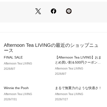
（C）ＮＨＫ・井上涼
壁面に貼り付けるアクリル製ミラーです。
再使用はできませんので、予めご了承ください。
壁紙の状態や種類によっては貼れない場合や貼り付きが悪くな
ることがあります。
設置場所は、体や物が触れる場所は避け、下に物は置かないで
ください。予期せぬ落下で破損やケガをする恐れがあります。
Afternoon Tea LIVINGの最近のショップニュ
ース
FINAL SALE
【Afternoon Tea LIVING】おま
とめ買い割＆500円クーポン！2
Afternoon Tea LIVING
点以上で10％、3点以上で15％
Afternoon Tea LIVING
2026/8/7
OFF！
2026/8/7
Winnie the Pooh
まるで無重力のような快適さ！
Afternoon Tea LIVING
Afternoon Tea LIVING
2026/7/31
2026/7/27