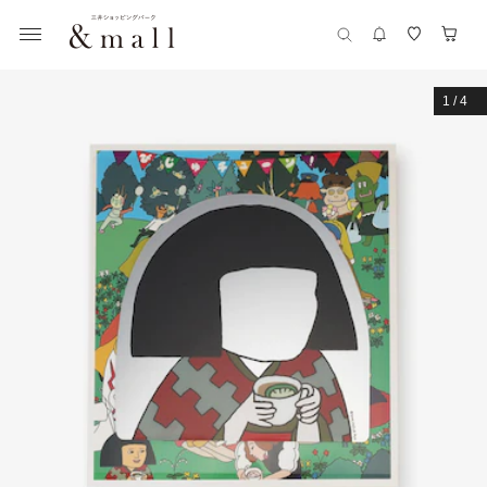
1
/
4