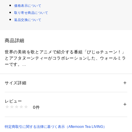
価格表示について
取り寄せ商品について
返品交換について
商品詳細
世界の美術を歌とアニメで紹介する番組「びじゅチューン！」
とアフタヌーンティーがコラボレーションした、ウォールミラ
ーです。
岸田劉生の麗子微笑をコミカルに表現した、「夢パフューマー
麗子」のデザインをあしらいました。
のり残りのしにくい裏面の粘着シールで、ペタっと簡単に貼り
サイズ詳細
性別：
レディース
付けができます。玄関やロッカー、クローゼットの扉の裏な
カテゴリー：
コスメ・ビューティー
 ＞ 
美容ケアグッズ
 ＞ 
その他美容ケア
グッズ
ど、用途に合わせて好きな所に鏡を設置できるのが魅力。水濡
素材：本体：アクリル
レビュー
れにも対応しており、浴室の壁など水回りにも使えます。落下
透明フィルム：PET
0件
しても割れにくいアクリル製なのも魅力。アート好きの方や、
生産国：中国製
商品番号：
3460000017589 
（モール）
模様替えをしたい方にもおすすめのアイテムです。
JN08-25304538 （ショップ）
特定商取引に関する法律に基づく表示（Afternoon Tea LIVING）