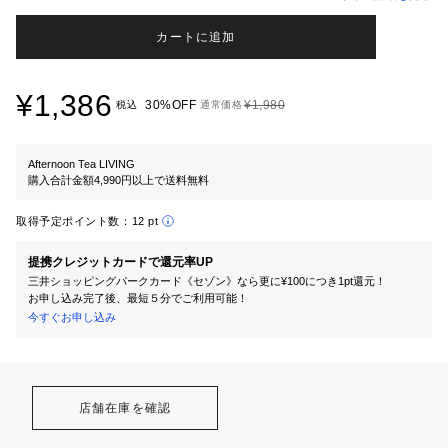
カートに追加
¥1,386
30%OFF
¥1,980
税込
通常価格
Afternoon Tea LIVING
購入合計金額4,990円以上で送料無料
取得予定ポイント数：
12 pt
提携クレジットカードで還元率UP
三井ショッピングパークカード《セゾン》なら更に¥100につき1pt還元！
お申し込み完了後、最短５分でご利用可能！
今すぐお申し込み
店舗在庫を確認