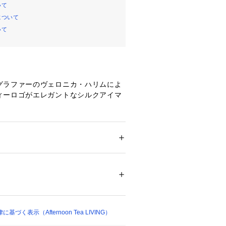
いて
について
いて
グラファーのヴェロニカ・ハリムによ
ィーロゴがエレガントなシルクアイマ
、目元をやさしく包み込むシルク生地
ロゴは刺繍で施されており、細部まで
りに。就寝時や飛行機などの移動時、
に重宝するアイマスクです。シルク生
・ビューティー
 ＞ 
美容ケアグッズ
 ＞ 
その他
優れているほか、保湿性が高いのが特
0％
ットも相俟って、心地よいあたたかさ
100％
ます。
テル100％
ろん、出張などの長距離移動が多い方
おすすめです。
16814 
（モール）
方が違うことがあります。
く表示（Afternoon Tea LIVING）
（ショップ）