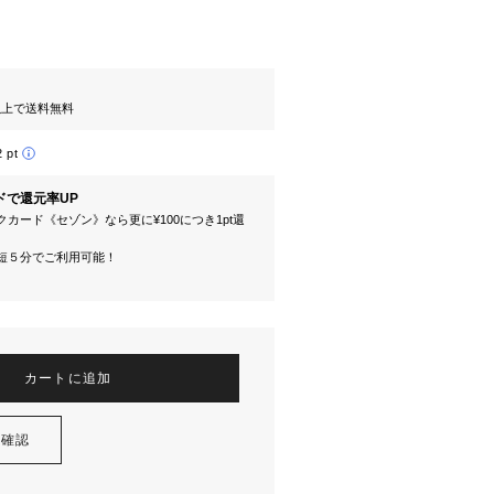
円以上で送料無料
2 pt
ドで還元率UP
カード《セゾン》なら更に¥100につき1pt還
短５分でご利用可能！
カートに追加
を確認