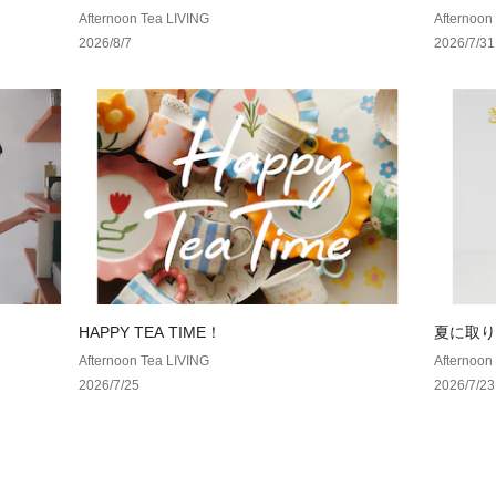
円クーポン！2点以上で10％、3点以上で15％O
Afternoon Tea LIVING
Afternoon
FF！
2026/8/7
2026/7/31
HAPPY TEA TIME！
夏に取り
Afternoon Tea LIVING
Afternoon
2026/7/25
2026/7/23