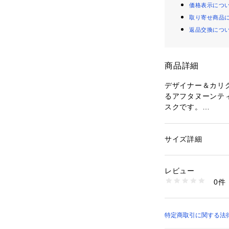
価格表示につ
取り寄せ商品
返品交換につ
商品詳細
デザイナー＆カリ
るアフタヌーンテ
スクです。
艶やかな風合いで
を使用しました。
高級感漂う仕上が
サイズ詳細
性別：
レディース
リラックスタイム
カテゴリー：
コスメ
美容ケアグッズ
地は、吸放湿性に
素材：側生地：絹10
レビュー
徴。やわらかフィ
ゴム紐：ポリエステル
0件
をご実感いただけ
詰物：絹100％
パイピング：ポリエス
ご自宅用にはもち
生産国：中国製
へ贈るギフトにも
商品番号：
34600000
1点ごとに柄の出
特定商取引に関する法律に基づ
JA45-25102204 