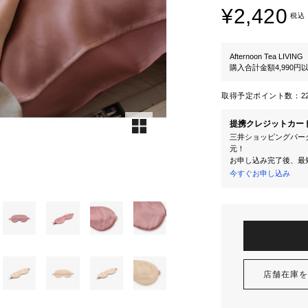
¥2,420
税込
Afternoon Tea LIVING
購入合計金額4,990
取得予定ポイント数：
2
提携クレジットカー
三井ショッピングパーク
元！
お申し込み完了後、最
今すぐお申し込み
店舗在庫