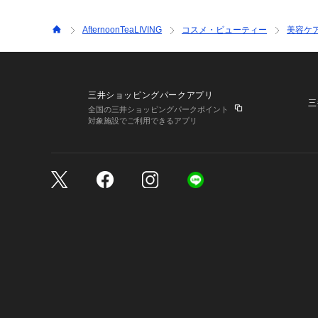
AfternoonTeaLIVING
コスメ・ビューティー
美容ケ
三井ショッピングパークアプリ
三
全国の三井ショッピングパークポイント
対象施設でご利用できるアプリ
三井不動産が展開する商
サイトのご利用上の注