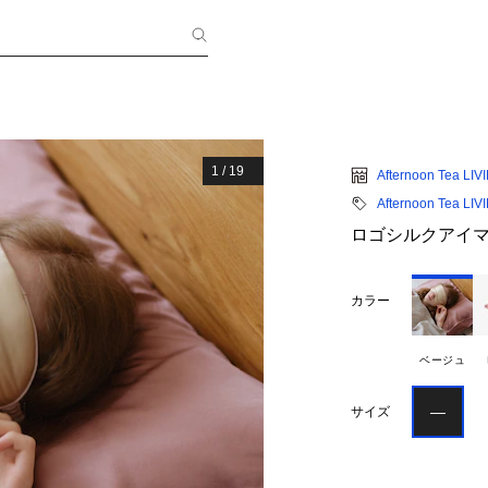
1
/
19
Afternoon Tea LIV
Afternoon Tea LIV
ロゴシルクアイマ
カラー
ベージュ
―
サイズ