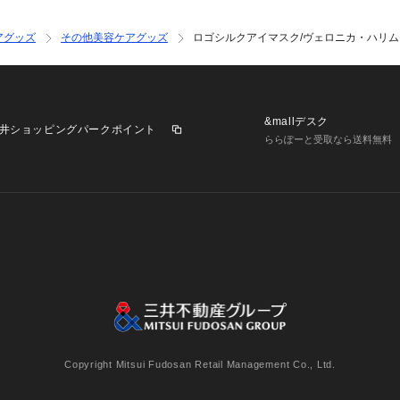
アグッズ
その他美容ケアグッズ
ロゴシルクアイマスク/ヴェロニカ・ハリム
&mallデスク
井ショッピングパークポイント
ららぽーと受取なら送料無料
業施設一覧
三井不動産が展開する商業施設への出店をご検討の方へ
意
個人情報保護方針
個人情報の取り扱いについて
利用者情
Copyright Mitsui Fudosan Retail Management Co., Ltd.