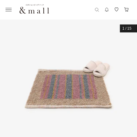
1
/
15