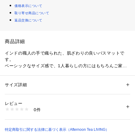
価格表示について
取り寄せ商品について
返品交換について
商品詳細
インドの職人の手で織られた、肌ざわりの良いバスマットで
す。
ベーシックなサイズ感で、1人暮らしの方にはもちろんご家庭
にもおすすめの1品。ナチュラルな表情のジュート素材と綿素
材をミックスしました。中央に配したランダムなストライプ柄
が、バスルームにスタイリッシュな雰囲気を演出。通気性に優
サイズ詳細
性別：
レディース
れているので、ロングシーズンで活躍します。カラーはピンク
カテゴリー：
家具・インテリア
 ＞ 
ラグ・マット・カーペット
 ＞ 
ラグ・ラ
グマット
とブルーの2色展開でご用意しました。色違いで揃えておけば
素材：綿70％・植物繊維（ジュート）30％
レビュー
洗い替えの時などにローテーションで使えて便利ですよ。これ
生産国：インド製
0件
から新生活をスタートする方へのギフトとしてもいかがでしょ
洗濯：手洗い〇、ドライクリーニング×、タンブラー乾燥×
※詳しい洗濯方法については、商品の品質表示タグをご覧ください
うか。
商品番号：
3460000016722 
（モール）
洗濯機を使用する際はネットに入れて手洗いコースで選択する
HJ57-25100537 （ショップ）
ことが可能です。
特定商取引に関する法律に基づく表示（Afternoon Tea LIVING）