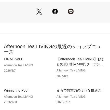
ほかの衣類とは別に洗濯してください。
ハンドメイドのため、サイズや仕上がりが1点ずつ異なりま
す。
ご使用の前に、取扱説明書をよくお読みのうえ正しくお使いく
ださい。
1点ごとに柄の出方が違うことがあります。
Afternoon Tea LIVINGの最近のショップニュ
ース
FINAL SALE
【Afternoon Tea LIVING】おま
とめ買い割＆500円クーポン！2
Afternoon Tea LIVING
点以上で10％、3点以上で15％
Afternoon Tea LIVING
2026/8/7
OFF！
2026/8/7
Winnie the Pooh
まるで無重力のような快適さ！
Afternoon Tea LIVING
Afternoon Tea LIVING
2026/7/31
2026/7/27