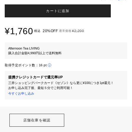
カートに追加
¥1,760
20%OFF
¥2,200
税込
通常価格
Afternoon Tea LIVING
購入合計金額4,990円以上で送料無料
取得予定ポイント数：
16 pt
提携クレジットカードで還元率UP
三井ショッピングパークカード《セゾン》なら更に¥100につき1pt還元！
お申し込み完了後、最短５分でご利用可能！
今すぐお申し込み
店舗在庫を確認