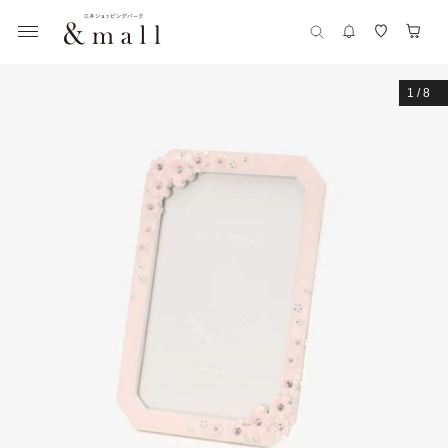
1
/
8