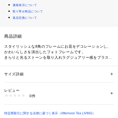
価格表示について
取り寄せ商品について
返品交換について
商品詳細
スタイリッシュな8角のフレームにお花をデコレーションし、
かわいらしさを演出したフォトフレームです。
きらりと光るストーンを取り入れラグジュアリー感をプラス。
カラーはピンクとグリーンの2色をご用意しており、どちらも
淡い色合いなのでインテリアに嫌味なく馴染んでくれそうで
す。スタンドタイプなので棚やデスクの上など、いつでも目に
サイズ詳細
性別：
レディース
つく場所に置いてお楽しみいただけます。ご自宅用にはもちろ
カテゴリー：
家具・インテリア
 ＞ 
インテリア雑貨
 ＞ 
フォトフレーム・写
真立て
ん、結婚祝いや出産祝いのギフトとしてもぴったりな1品。
素材：亜鉛合金・エポキシ樹脂
レビュー
ハガキサイズ以上の写真を入れる際は、フレームに合わせて写
生産国：中国製
0件
真をカットしてセットしてください。
商品番号：
3460000013847 
（モール）
JC13-24102383 （ショップ）
＊中に入る写真のサイズ/10×15cm
＊素材の特性上、使用環境や保管環境により変色する恐れがご
ざいます。予めご了承くださいませ。
特定商取引に関する法律に基づく表示（Afternoon Tea LIVING）