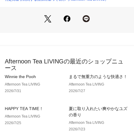
泡が入ったり配置や色など製品ひとつひとつに個体差がありま
す。
＊花びら、植物のかけら等もデザインの一部で製品不良ではご
ざいません。
＊経年変化により花材の色素が薄まったり、樹脂部分の黄変が
生じる場合があります。素材の特性上避けられませんのでご了
承くださいませ。
＊壁にかけてご使用になる際には、必ず壁面の材質や構造をご
確認の上、本体の重量にあった市販の掛け具（フック等）をご
Afternoon Tea LIVINGの最近のショップニュ
使用ください。
ース
＊予期せぬことで、落下する場合が考えられます。脱落防止の
ためにも、お子様やペット、物が触れやすい所は避け、下に大
Winnie the Pooh
まるで無重力のような快適さ！
切なものを置かないよう注意してください。
Afternoon Tea LIVING
Afternoon Tea LIVING
2026/7/31
2026/7/27
HAPPY TEA TIME！
夏に取り入れたい爽やかなユズ
の香り
Afternoon Tea LIVING
Afternoon Tea LIVING
2026/7/25
2026/7/23