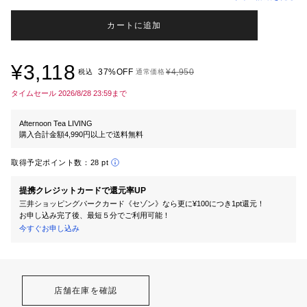
カートに追加
¥3,118
37%OFF
¥4,950
税込
通常価格
タイムセール 2026/8/28 23:59まで
Afternoon Tea LIVING
購入合計金額4,990円以上で送料無料
取得予定ポイント数：
28 pt
提携クレジットカードで還元率UP
三井ショッピングパークカード《セゾン》なら更に¥100につき1pt還元！
お申し込み完了後、最短５分でご利用可能！
今すぐお申し込み
店舗在庫を確認