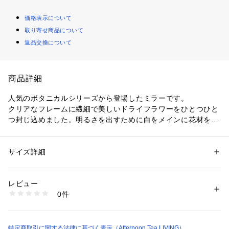
価格表示について
取り寄せ商品について
返品交換について
商品詳細
人気のボタニカルシリーズから登場したミラーです。
クリアなフレームに繊細で美しいドライフラワーをひとつひと
つ封じ込めました。明るさを出すために白をメインに花材を選
定。見るだけで気持ちまで華やぐデザインで、毎日のメイクタ
イムがより楽しくなりそうです。スタンド部分には控えめな
「Afternoon Tea」のロゴをあしらい、オリジナリティーのあ
サイズ詳細
性別：
レディース
る仕上がりに。それぞれ異なるフラワーをあしらった2種類の
カテゴリー：
コスメ・ビューティー
 ＞ 
美容ケアグッズ
 ＞ 
その他美容ケア
グッズ
展開で、好みやお部屋の雰囲気に合わせてお選びいただけま
素材：アクリル・ガラス・紙・ドライフラワー
レビュー
す。
生産国：中国製
0件
ハンドメイドのため、配置や色などにひとつひとつ個体差があ
商品番号：
3460000013315 
（モール）
HR33-24100244 （ショップ）
るのも味があって素敵です。
＊ハンドメイドで花材を配置し樹脂を流し込んでいるため、気
特定商取引に関する法律に基づく表示（Afternoon Tea LIVING）