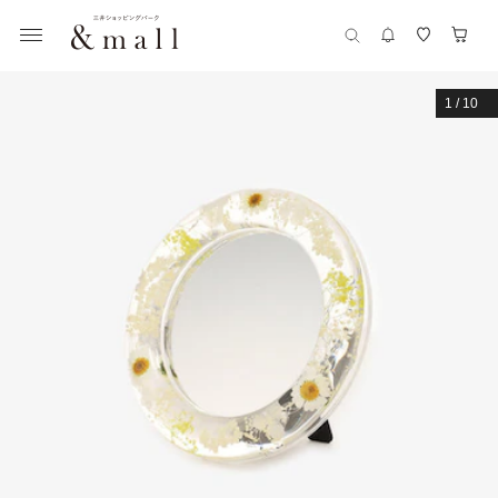
1
/
10